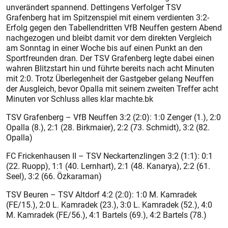
unverändert spannend. Dettingens Verfolger TSV
Grafenberg hat im Spitzenspiel mit einem verdienten 3:2-
Erfolg gegen den Tabellendritten VfB Neuffen gestern Abend
nachgezogen und bleibt damit vor dem direkten Vergleich
am Sonntag in einer Woche bis auf einen Punkt an den
Sportfreunden dran. Der TSV Grafenberg legte dabei einen
wahren Blitzstart hin und führte bereits nach acht Minuten
mit 2:0. Trotz Überlegenheit der Gastgeber gelang Neuffen
der Ausgleich, bevor Opalla mit seinem zweiten Treffer acht
Minuten vor Schluss alles klar machte.bk
TSV Grafenberg – VfB Neuffen 3:2 (2:0): 1:0 Zenger (1.), 2:0
Opalla (8.), 2:1 (28. Birkmaier), 2:2 (73. Schmidt), 3:2 (82.
Opalla)
FC Frickenhausen II – TSV Neckartenzlingen 3:2 (1:1): 0:1
(22. Ruopp), 1:1 (40. Lernhart), 2:1 (48. Kanarya), 2:2 (61.
Seel), 3:2 (66. Özkaraman)
TSV Beuren – TSV Altdorf 4:2 (2:0): 1:0 M. Kamradek
(FE/15.), 2:0 L. Kamradek (23.), 3:0 L. Kamradek (52.), 4:0
M. Kamradek (FE/56.), 4:1 Bartels (69.), 4:2 Bartels (78.)