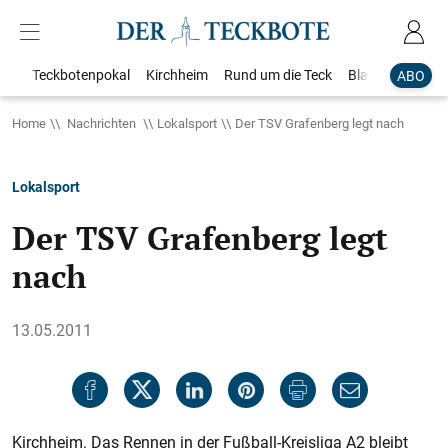
Teckbotenpokal
Kirchheim
Rund um die Teck
Blaulicht
Loka
ABO
Home
Nachrichten
Lokalsport
Der TSV Grafenberg legt nach
Lokalsport
Der TSV Grafenberg legt
nach
13.05.2011
Kirchheim. Das Rennen in der Fußball-Kreisliga A2 bleibt