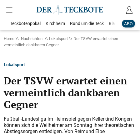
Teckbotenpokal
Kirchheim
Rund um die Teck
Blaulicht
Loka
ABO
Home
Nachrichten
Lokalsport
Der TSVW erwartet einen
vermeintlich dankbaren Gegner
Lokalsport
Der TSVW erwartet einen
vermeintlich dankbaren
Gegner
Fußball-Landesliga Im Heimspiel gegen Kellerkind Köngen
können sich die Weilheimer am Sonntag ihrer theoretischen
Abstiegssorgen entledigen. Von Reimund Elbe