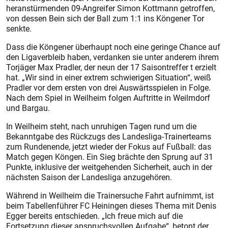
heranstürmenden 09-Angreifer Simon Kottmann getroffen,
von dessen Bein sich der Ball zum 1:1 ins Köngener Tor
senkte.
Dass die Köngener überhaupt noch eine geringe Chance auf
den Ligaverbleib haben, verdanken sie unter anderem ihrem
Torjäger Max Pradler, der neun der 17 Saisontreffer t erzielt
hat. „Wir sind in einer extrem schwierigen Situation“, weiß
Pradler vor dem ersten von drei Auswärtsspielen in Folge.
Nach dem Spiel in Weilheim folgen Auftritte in Weilmdorf
und Bargau.
In Weilheim steht, nach unruhigen Tagen rund um die
Bekanntgabe des Rückzugs des Landesliga-Trainerteams
zum Rundenende, jetzt wieder der Fokus auf Fußball: das
Match gegen Köngen. Ein Sieg brächte den Sprung auf 31
Punkte, inklusive der weitgehenden Sicherheit, auch in der
nächsten Saison der Landesliga anzugehören.
Während in Weilheim die Trainersuche Fahrt aufnimmt, ist
beim Tabellenführer FC Heiningen dieses Thema mit Denis
Egger bereits entschieden. „Ich freue mich auf die
Fortsetzung dieser anspruchsvollen Aufgabe“, betont der