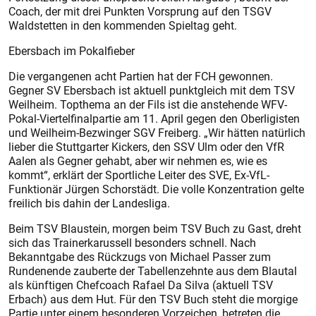
Coach, der mit drei Punkten Vorsprung auf den TSGV
Waldstetten in den kommenden Spieltag geht.
Ebersbach im Pokalfieber
Die vergangenen acht Partien hat der FCH gewonnen.
Gegner SV Ebersbach ist aktuell punktgleich mit dem TSV
Weilheim. Topthema an der Fils ist die anstehende WFV-
Pokal-Viertelfinalpartie am 11. April gegen den Oberligisten
und Weilheim-Bezwinger SGV Freiberg. „Wir hätten natürlich
lieber die Stuttgarter Kickers, den SSV Ulm oder den VfR
Aalen als Gegner gehabt, aber wir nehmen es, wie es
kommt“, erklärt der Sportliche Leiter des SVE, Ex-VfL-
Funktionär Jürgen Schorstädt. Die volle Konzentration gelte
freilich bis dahin der Landesliga.
Beim TSV Blaustein, morgen beim TSV Buch zu Gast, dreht
sich das Trainerkarussell besonders schnell. Nach
Bekanntgabe des Rückzugs von Michael Passer zum
Rundenende zauberte der Tabellenzehnte aus dem Blautal
als künftigen Chefcoach Rafael Da Silva (aktuell TSV
Erbach) aus dem Hut. Für den TSV Buch steht die morgige
Partie unter einem besonderen Vorzeichen, betreten die