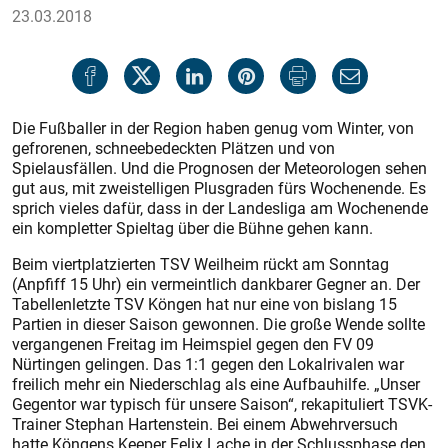
23.03.2018
Die Fußballer in der Region haben genug vom Winter, von
gefrorenen, schneebedeckten Plätzen und von
Spielausfällen. Und die Prognosen der Meteorologen sehen
gut aus, mit zweistelligen Plusgraden fürs Wochenende. Es
sprich vieles dafür, dass in der Landesliga am Wochenende
ein kompletter Spieltag über die Bühne gehen kann.
Beim viertplatzierten TSV Weilheim rückt am Sonntag
(Anpfiff 15 Uhr) ein vermeintlich dankbarer Gegner an. Der
Tabellenletzte TSV Köngen hat nur eine von bislang 15
Partien in dieser Saison gewonnen. Die große Wende sollte
vergangenen Freitag im Heimspiel gegen den FV 09
Nürtingen gelingen. Das 1:1 gegen den Lokalrivalen war
freilich mehr ein Niederschlag als eine Aufbauhilfe. „Unser
Gegentor war typisch für unsere Saison“, rekapituliert TSVK-
Trainer Stephan Hartenstein. Bei einem Abwehrversuch
hatte Köngens Keeper Felix Lache in der Schlussphase den