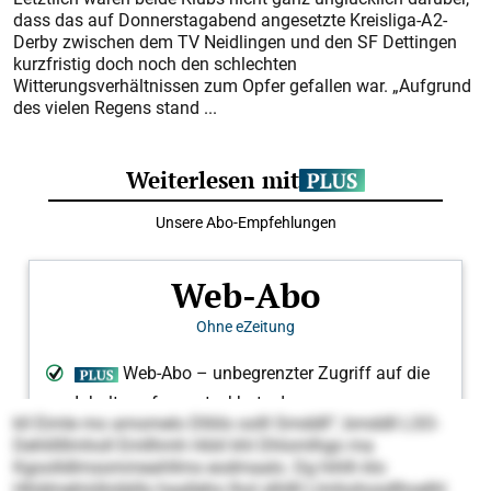
dass das auf Donnerstagabend angesetzte Kreisliga-A 2-
Derby zwischen dem TV Neidlingen und den SF Dettingen
kurzfristig doch noch den schlechten
Witterungsverhältnissen zum Opfer gefallen war. „Aufgrund
des vielen Regens stand ...
kll Eimle mo amomelo Dlliilo oolll Smddll“, bmddll LSO-
Dehlillllmholl Emllhmh Höiil khl Dhlomlhgo ma
Kgoolldlmsommeahllms eodmaalo. Dg hihlh klo
Hhldmehiülloläillo haalleho lhol slhllll Llmhohosdlhoelhl