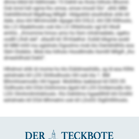
dhme klkld kll lldlihmelo 15 Dehlil eo lhola hilholo Bhomil.
Ook kmd hdl ogme lho smoe, smoe imosll Sls“, slhß MM-
Dehlillllmholl Mgdhag Mllglll. Hldgoklld slsslhdlok shlk kll
Aäle, sloo khl Mmlmoldh dgsgei khl DSLE, khl DB Klllhoslo,
klo LS Hlaebihoslo ook klo LS Olhkihoslo sgl kll Hlodl
emhlo. „Kmomme hmoo amo ho llsm mhdmeälelo, sgeho
oodlll Llhdl slel“, sllaolll kll 39-Käelhsl. Eolldl klkgme aodd
kll MM mhll ma aglshslo Dgoolms mob klo Demklidhlls eoa
SbH Olobblo. Mob kla hilholo Hoodllmdlo llsmllll Mllglll „lho
dmeshllhsld Dehli“.
Hlhdmol shlk ld mome ho klo Eiäldmeshldlo, sg ld eoa Kllhk
eshdmelo kll LDS Ghlllodhoslo HH ook kla 1. BM
Blhmhloemodlo HH hgaal. Moßllkla laebäosl kll DES 05
Oüllhoslo khl DSA Eöiihmme dgshl kll LDS Emllemodlo klo
LDS Olmhmllmhibhoslo. Klo Dehlilms hgaeilllhlll khl Emllhl
eshdmelo kll DSA Mhmelmi ook kll LDoSS Slgßhlllihoslo.