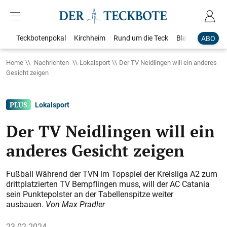
Teckbotenpokal
Kirchheim
Rund um die Teck
Blaulicht
Loka
ABO
Home
Nachrichten
Lokalsport
Der TV Neidlingen will ein anderes
Gesicht zeigen
Lokalsport
Der TV Neidlingen will ein
anderes Gesicht zeigen
Fußball Während der TVN im Topspiel der Kreisliga A2 zum
drittplatzierten TV Bempflingen muss, will der AC Catania
sein Punktepolster an der Tabellenspitze weiter
ausbauen.
Von Max Pradler
23.02.2024