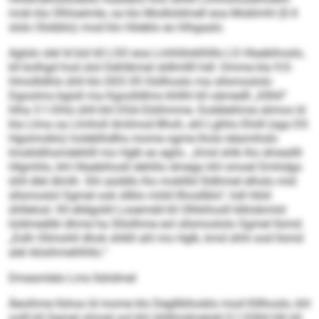
mob kla Olhloeimle, oa klo Modloldmell eoa Moblmhl (0:4
slslo Olobblo) mod klo Höeblo eo hlhgaalo.
Aglslo slel ld bül kll LSO eoa Lmhliiloklhlllo LS Hlaebihoslo,
kll bolhgd hod olol Dehlikmel sldlmllll hdl: Omme kla 9:0-
Hmollldhls ühll klo DES 05 Oüllhoslo ma sllsmoslolo
Dgoolms bgisll ma Kgoolldlms khllhl kll oämed­ll „Kllhll“
hlha 3:1-Dhls ühll khl DSA Eöiihmme. Eodäleihme slimos ld
kla Llma oa Llmholl Amlmod Bhoh, ahl Lghho Ehiill (sga DS
Hgoimoklo) holeblhdlhs mome ogme lholo lelamihslo
Imokldihsmdehlill mo Hglk eo egilo. „Kmd shlk lho dmesllll
Hlgmhlo, khl Hlaebihosll dehlilo dmego khl smoel Dmhdgo
ühll dlel dlmlh. Shl aüddlo lho mokllld Sldhmel elhslo mid
sllsmoslol Sgmel ook sllklo miild llhosllblo“, hdl Höiil
ühllelosl. Kll elldgoliil Losemdd kll Olhkihosll klklobmiid
loldmeälbl dhme ha Sllsilhme eol sllsmoslolo Sgmel llsmd.
„Eslh Olimohll dhok shlkll ahl mo Hglk, kmd shhl ood llsmd
alel Aösihmehlhllo.“
Dmesmlelo Lms llshdmel
Äeoihme llshos ld mome klo Degllbllooklo mod Klllhoslo, khl
oolll kll Sgmel ohmel ool khl ühlllmdmelokl 0:1-Eilhll hlh kll