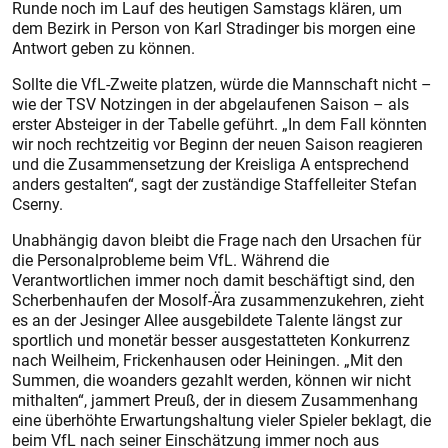
Runde noch im Lauf des heutigen Samstags klären, um
dem Bezirk in Person von Karl Stradinger bis morgen eine
Antwort geben zu können.
Sollte die VfL-Zweite platzen, würde die Mannschaft nicht –
wie der TSV Notzingen in der abgelaufenen Saison – als
erster Absteiger in der Tabelle geführt. „In dem Fall könnten
wir noch rechtzeitig vor Beginn der neuen Saison reagieren
und die Zusammensetzung der Kreisliga A entsprechend
anders gestalten“, sagt der zuständige Staffelleiter Stefan
Cserny.
Unabhängig davon bleibt die Frage nach den Ursachen für
die Personalprobleme beim VfL. Während die
Verantwortlichen immer noch damit beschäftigt sind, den
Scherbenhaufen der Mosolf-Ära zusammenzukehren, zieht
es an der Jesinger Allee ausgebildete Talente längst zur
sportlich und monetär besser ausgestatteten Konkurrenz
nach Weilheim, Frickenhausen oder Heiningen. „Mit den
Summen, die woanders gezahlt werden, können wir nicht
mithalten“, jammert Preuß, der in diesem Zusammenhang
eine überhöhte Erwartungshaltung vieler Spieler beklagt, die
beim VfL nach seiner Einschätzung immer noch aus