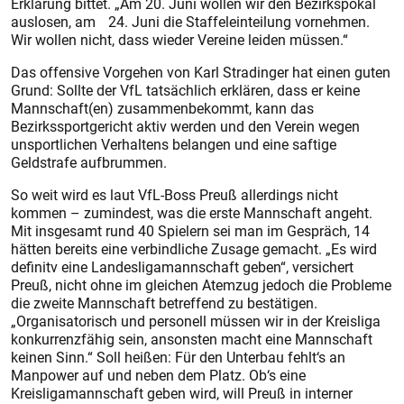
Erklärung bittet. „Am 20. Juni wollen wir den Bezirkspokal
auslosen, am 24. Juni die Staffeleinteilung vornehmen.
Wir wollen nicht, dass wieder Vereine leiden müssen.“
Das offensive Vorgehen von Karl Stradinger hat einen guten
Grund: Sollte der VfL tatsächlich erklären, dass er keine
Mannschaft(en) zusammenbekommt, kann das
Bezirkssportgericht aktiv werden und den Verein wegen
unsportlichen Verhaltens belangen und eine saftige
Geldstrafe aufbrummen.
So weit wird es laut VfL-Boss Preuß allerdings nicht
kommen – zumindest, was die erste Mannschaft angeht.
Mit insgesamt rund 40 Spielern sei man im Gespräch, 14
hätten bereits eine verbindliche Zusage gemacht. „Es wird
definitv eine Landesligamannschaft geben“, versichert
Preuß, nicht ohne im gleichen Atemzug jedoch die Probleme
die zweite Mannschaft betreffend zu bestätigen.
„Organisatorisch und personell müssen wir in der Kreisliga
konkurrenzfähig sein, ansonsten macht eine Mannschaft
keinen Sinn.“ Soll heißen: Für den Unterbau fehlt‘s an
Manpower auf und neben dem Platz. Ob‘s eine
Kreisligamannschaft geben wird, will Preuß in interner