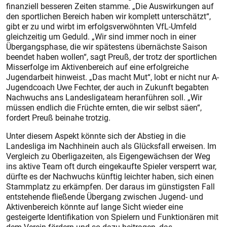
finanziell besseren Zeiten stamme. „Die Auswirkungen auf
den sportlichen Bereich haben wir komplett unterschätzt“,
gibt er zu und wirbt im erfolgsverwöhnten VfL-Umfeld
gleichzeitig um Geduld. „Wir sind immer noch in einer
Übergangsphase, die wir spätestens übernächste Saison
beendet haben wollen“, sagt Preuß, der trotz der sportlichen
Misserfolge im Aktivenbereich auf eine erfolgreiche
Jugendarbeit hinweist. „Das macht Mut“, lobt er nicht nur A-
Jugendcoach Uwe Fechter, der auch in Zukunft begabten
Nachwuchs ans Landesligateam heranführen soll. „Wir
müssen endlich die Früchte ernten, die wir selbst säen“,
fordert Preuß beinahe trotzig.
Unter diesem Aspekt könnte sich der Abstieg in die
Landesliga im Nachhinein auch als Glücksfall erweisen. Im
Vergleich zu Oberligazeiten, als Eigengewächsen der Weg
ins aktive Team oft durch eingekaufte Spieler versperrt war,
dürfte es der Nachwuchs künftig leichter haben, sich einen
Stammplatz zu erkämpfen. Der daraus im günstigsten Fall
entstehende fließende Übergang zwischen Jugend- und
Aktivenbereich könnte auf lange Sicht wieder eine
gesteigerte Identifikation von Spielern und Funktionären mit