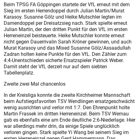
Beim TPSG FA Göppingen startete der VfL erneut mit dem
Sieg im ersten Herrendoppel durch Julian Martin/Murat
Karasoy. Susanne Gölz und Heike Mutschler legten im
Damendoppel per Dreisatzsieg nach. Stark spielte erneut
Julian Martin, der den dritten Punkt für den VfL im ersten
Herreneinzel beisteuerte. Heike Mutschler konnte erneut
nicht gegen Dauerrivalin Sarah Kröner gewinnen, und auch
Murat Karasoy und das Mixed Susanne Gölz/Assaadullah
Zadran holten keine Punkte für den VfL. Den Zähler zum
4:4-Unentschieden sicherte Ersatzspieler Patrick Weber.
Damit steht der VfL derzeit nur auf dem siebten
Tabellenplatz.
Zweite zwei Mal chancenlos
In der Kreisliga konnte die zweite Kirchheimer Mannschaft
beim Aufstiegsfavoriten TSV Wendlingen ersatzgeschwächt
wenig ausrichten und verlor mit 1:7. Den Ehrenpunkt holte
Martin Frassek im dritten Herreneinzel. Beim TSV Wernau
gab es ebenfalls eine am Ende deutliche 2:6-Niederlage. Hier
war allerdings mehr drin, da einige Spiele unglücklich
verloren gingen. Stark spielte Yi Wang bei seinem Sieg im
ersten Herreneinzel gegen Gerd Hammermann. Das