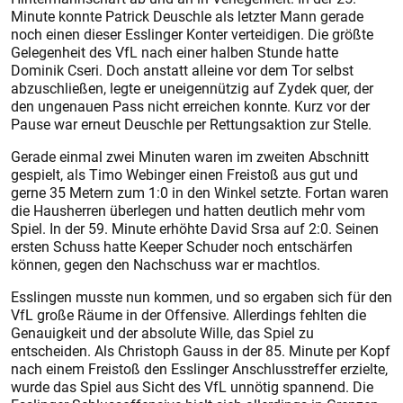
Minute konnte Patrick Deuschle als letzter Mann gerade
noch einen dieser Esslinger Konter verteidigen. Die größte
Gelegenheit des VfL nach einer halben Stunde hatte
Dominik Cseri. Doch anstatt alleine vor dem Tor selbst
abzuschließen, legte er uneigennützig auf Zydek quer, der
den ungenauen Pass nicht erreichen konnte. Kurz vor der
Pause war erneut Deuschle per Rettungsaktion zur Stelle.
Gerade einmal zwei Minuten waren im zweiten Abschnitt
gespielt, als Timo Webinger einen Freistoß aus gut und
gerne 35 Metern zum 1:0 in den Winkel setzte. Fortan waren
die Hausherren überlegen und hatten deutlich mehr vom
Spiel. In der 59. Minute erhöhte David Srsa auf 2:0. Seinen
ersten Schuss hatte Keeper Schuder noch entschärfen
können, gegen den Nachschuss war er machtlos.
Esslingen musste nun kommen, und so ergaben sich für den
VfL große Räume in der Offensive. Allerdings fehlten die
Genauigkeit und der absolute Wille, das Spiel zu
entscheiden. Als Christoph Gauss in der 85. Minute per Kopf
nach einem Freistoß den Esslinger Anschlusstreffer erzielte,
wurde das Spiel aus Sicht des VfL unnötig spannend. Die