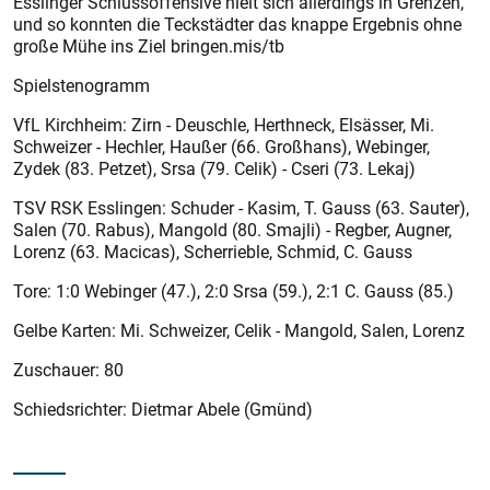
Esslinger Schlussoffensive hielt sich allerdings in Grenzen,
und so konnten die Teckstädter das knappe Ergebnis ohne
große Mühe ins Ziel bringen.mis/tb
Spielstenogramm
VfL Kirchheim: Zirn - Deuschle, Herthneck, Elsässer, Mi.
Schweizer - Hechler, Haußer (66. Großhans), Webinger,
Zydek (83. Petzet), Srsa (79. Celik) - Cseri (73. Lekaj)
TSV RSK Esslingen: Schuder - Kasim, T. Gauss (63. Sauter),
Salen (70. Rabus), Mangold (80. Smajli) - Regber, Augner,
Lorenz (63. Macicas), Scherrieble, Schmid, C. Gauss
Tore: 1:0 Webinger (47.), 2:0 Srsa (59.), 2:1 C. Gauss (85.)
Gelbe Karten: Mi. Schweizer, Celik - Mangold, Salen, Lorenz
Zuschauer: 80
Schiedsrichter: Dietmar Abele (Gmünd)