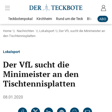
Teckbotenpokal
Kirchheim
Rund um die Teck
Blaulicht
Loka
ABO
Home
Nachrichten
Lokalsport
Der VfL sucht die Minimeister an
den Tischtennisplatten
Lokalsport
Der VfL sucht die
Minimeister an den
Tischtennisplatten
08.01.2020