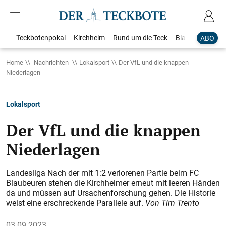
Teckbotenpokal
Kirchheim
Rund um die Teck
Blaulicht
Loka
ABO
Home
Nachrichten
Lokalsport
Der VfL und die knappen
Niederlagen
Lokalsport
Der VfL und die knappen
Niederlagen
Landesliga Nach der mit 1:2 verlorenen Partie beim FC
Blaubeuren stehen die Kirchheimer erneut mit leeren Händen
da und müssen auf Ursachenforschung gehen. Die Historie
weist eine erschreckende Parallele auf.
Von Tim Trento
03.09.2023