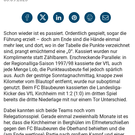
Schon wieder ist es passiert. Ordentlich gespielt, sogar die
Führung erzielt – doch am Ende sind die Hände einmal
mehr leer, und dort, wo in der Tabelle die Punkte verzeichnet
sind, prangt ernüchternd eine „0“. Kassiert wurden nur
Komplimente statt Zählbarem. Erschreckende Parallele: in
der Regionalliga-Saison 1997/98 kassierte der VfL auch
jede Menge Lob, die Punkteausbeute fiel jedoch spärlich
aus. Auch der gestrige Sonntagnachmittag, knappe zwei
Kilometer vom Blautopf entfernt, wurde nur suboptimal
genutzt. Beim FC Blaubeuren kassierten die Landesliga-
Kicker des VfL Kirchheim mit 1:2 (1:0) im dritten Spiel
bereits die dritte Niederlage mit nur einem Tor Unterschied.
Dabei kannten sich beide Teams noch vom
Relegationsspiel. Gerade einmal zweieinhalb Monate ist es
her, dass die Kirchheimer in Berghülen im Elfmeterschießen
gegen den FC Blaubeuren die Oberhand behielten und die
(am Ende wertlose) Partie nach großem Kampf und einer