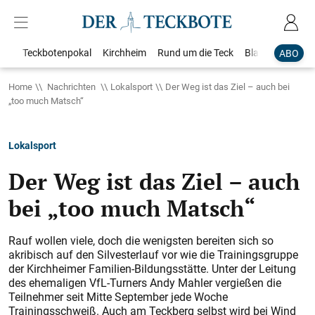
Teckbotenpokal
Kirchheim
Rund um die Teck
Blaulicht
Loka
ABO
Home
Nachrichten
Lokalsport
Der Weg ist das Ziel – auch bei
„too much Matsch“
Lokalsport
Der Weg ist das Ziel – auch
bei „too much Matsch“
Rauf wollen viele, doch die wenigsten bereiten sich so
akribisch auf den Silvesterlauf vor wie die Trainingsgruppe
der Kirchheimer Familien-Bildungsstätte. Unter der Leitung
des ehemaligen VfL-Turners Andy Mahler vergießen die
Teilnehmer seit Mitte September jede Woche
Trainingsschweiß. Auch am Teckberg selbst wird bei Wind