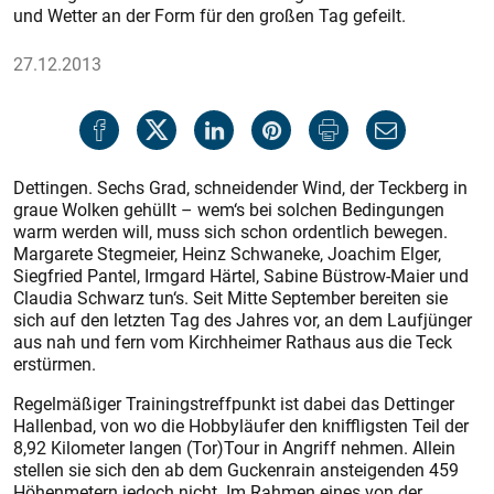
und Wetter an der Form für den großen Tag gefeilt.
27.12.2013
Dettingen. Sechs Grad, schneidender Wind, der Teckberg in
graue Wolken gehüllt – wem‘s bei solchen Bedingungen
warm werden will, muss sich schon ordentlich bewegen.
Margarete Stegmeier, Heinz Schwaneke, Joachim Elger,
Siegfried Pantel, Irmgard Härtel, Sabine Büstrow-Maier und
Claudia Schwarz tun‘s. Seit Mitte September bereiten sie
sich auf den letzten Tag des Jahres vor, an dem Laufjünger
aus nah und fern vom Kirchheimer Rathaus aus die Teck
erstürmen.
Regelmäßiger Trainingstreffpunkt ist dabei das Dettinger
Hallenbad, von wo die Hobbyläufer den kniffligsten Teil der
8,92 Kilometer langen (Tor)Tour in Angriff nehmen. Allein
stellen sie sich den ab dem Guckenrain ansteigenden 459
Höhenmetern jedoch nicht. Im Rahmen eines von der