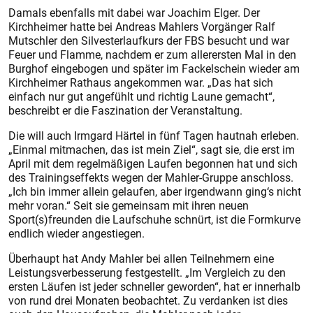
Damals ebenfalls mit dabei war Joachim Elger. Der
Kirchheimer hatte bei Andreas Mahlers Vorgänger Ralf
Mutschler den Silvesterlaufkurs der FBS besucht und war
Feuer und Flamme, nachdem er zum allerersten Mal in den
Burghof eingebogen und später im Fackelschein wieder am
Kirchheimer Rathaus angekommen war. „Das hat sich
einfach nur gut angefühlt und richtig Laune gemacht“,
beschreibt er die Faszination der Veranstaltung.
Die will auch Irmgard Härtel in fünf Tagen hautnah erleben.
„Einmal mitmachen, das ist mein Ziel“, sagt sie, die erst im
April mit dem regelmäßigen Laufen begonnen hat und sich
des Trainingseffekts wegen der Mahler-Gruppe anschloss.
„Ich bin immer allein gelaufen, aber irgendwann ging‘s nicht
mehr voran.“ Seit sie gemeinsam mit ihren neuen
Sport(s)freunden die Laufschuhe schnürt, ist die Formkurve
endlich wieder angestiegen.
Überhaupt hat Andy Mahler bei allen Teilnehmern eine
Leistungsverbesserung festgestellt. „Im Vergleich zu den
ersten Läufen ist jeder schneller geworden“, hat er innerhalb
von rund drei Monaten beobachtet. Zu verdanken ist dies