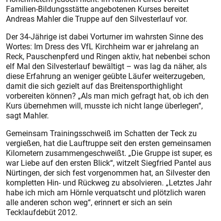
Familien-Bildungsstätte angebotenen Kurses bereitet
Andreas Mahler die Truppe auf den Silvesterlauf vor.
Der 34-Jährige ist dabei Vorturner im wahrsten Sinne des
Wortes: Im Dress des VfL Kirchheim war er jahrelang an
Reck, Pauschenpferd und Ringen aktiv, hat nebenbei schon
elf Mal den Silvesterlauf bewältigt – was lag da näher, als
diese Erfahrung an weniger geübte Läufer weiterzugeben,
damit die sich gezielt auf das Breitensporthighlight
vorbereiten können? „Als man mich gefragt hat, ob ich den
Kurs übernehmen will, musste ich nicht lange überlegen“,
sagt Mahler.
Gemeinsam Trainingsschweiß im Schatten der Teck zu
vergießen, hat die Lauftruppe seit den ersten gemeinsamen
Kilometern zusammengeschweißt. „Die Gruppe ist super, es
war Liebe auf den ersten Blick“, witzelt Siegfried Pantel aus
Nürtingen, der sich fest vorgenommen hat, an Silvester den
kompletten Hin- und Rückweg zu absolvieren. „Letztes Jahr
habe ich mich am Hörnle verquatscht und plötzlich waren
alle anderen schon weg“, erinnert er sich an sein
Tecklaufdebüt 2012.