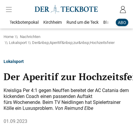
Teckbotenpokal
Kirchheim
Rund um die Teck
Blaulicht
Loka
ABO
Home
Nachrichten
Lokalsport
Der&nbsp;Aperitif&nbsp;zur&nbsp;Hochzeitsfeier
Lokalsport
Der Aperitif zur Hochzeitsfe
Kreisliga Per 4:1 gegen Neuffen bereitet der AC Catania dem
kickenden Coach einen passenden Auftakt
fürs Wochenende. Beim TV Neidlingen hat Spielertrainer
Kölle ein Luxusproblem.
Von Reimund Elbe
01.09.2023