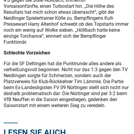
4:0 gegen die SGM Höllbach, immerhin
Vorsaisonfünfte, einen Turbostart hin. „Die Höhe des
Resultats hat mich schon etwas überrascht“, gibt der
Neidlinger Spielertrainer Kölle zu. Bempflingens Kult-
Pressewart Harry Altenhof schwebt ob des Topstarts immer
noch ein wenig auf Wolke sieben. „Höllbach hatte keine
einzige Torchance“, erinnert sich der Bempflinger
Funktionär.
Schlechte Vorzeichen
Für die SF Dettingen hat die Punkt­runde alles andere als
verheißungsvoll begonnen. Nicht nur das 1:3 gegen den TV
Neidlingen sorgte für Schmerzen, sondern auch der
Platzverweis für Klub-Rückkehrer Tim Lämmle. Die Partie
beim Ex-Landesligisten FV 09 Nürtingen stellt sich nicht nur
deshalb problematisch dar: Die Nürtinger sind per 3:2 beim
VfB Neuffen in die Saison eingestiegen, gedenken den
Saisonstart mit einem weiteren Sieg zu veredeln.
LESEN SIE AUCH