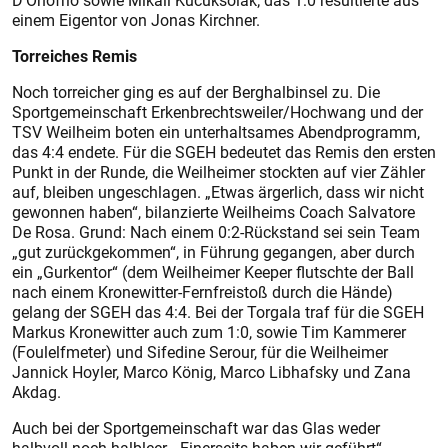
D’Onofrio sowie Mikail Kücüksolak; das 1:0 resultierte aus
einem Eigentor von Jonas Kirchner.
Torreiches Remis
Noch torreicher ging es auf der Berghalbinsel zu. Die
Sportgemeinschaft Erkenbrechtsweiler/Hochwang und der
TSV Weilheim boten ein unterhaltsames Abendprogramm,
das 4:4 endete. Für die SGEH bedeutet das Remis den ersten
Punkt in der Runde, die Weilheimer stockten auf vier Zähler
auf, bleiben ungeschlagen. „Etwas ärgerlich, dass wir nicht
gewonnen haben“, bilanzierte Weilheims Coach Salvatore
De Rosa. Grund: Nach einem 0:2-Rückstand sei sein Team
„gut zurückgekommen“, in Führung gegangen, aber durch
ein „Gurkentor“ (dem Weilheimer Keeper flutschte der Ball
nach einem Kronewitter-Fernfreistoß durch die Hände)
gelang der SGEH das 4:4. Bei der Torgala traf für die SGEH
Markus Kronewitter auch zum 1:0, sowie Tim Kammerer
(Foulelfmeter) und Sifedine Serour, für die Weilheimer
Jannick Hoyler, Marco König, Marco Libhafsky und Zana
Akdag.
Auch bei der Sportgemeinschaft war das Glas weder