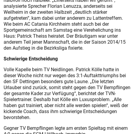
halbvoll noch halbleer. „Einerseits haben wir geführt“,
analysierte Sprecher Florian Lenuzza, anderseits sei
Weilheim in der zweiten Halbzeit „deutlich stärker
aufgetreten“, kam dabei unter anderem zu Lattentreffern.
Wie beim AC Catania Kirchheim steht auch bei der
Sportgemeinschaft am Samstag eine Verehelichung ins
Haus: Patrick Theiss heiratet. Der Bräutigam war unter
anderem Teil jener Mannschaft, die in der Saison 2014/15
den Aufstieg in die Bezirksliga fixierte.
Schwierige Entscheidung
Volle Kapelle beim TV Neidlingen. Patrick Kölle hatte in
dieser Woche nicht nur wegen des 3:1-Auftakttriumphs bei
den SF Dettingen besonders gute Laune. „Die letzten
Urlauber sind zurück, somit steht gegen den TV Bempf­lingen
der gesamte Kader zur Verfügung“, berichtet der TVN-
Spielertrainer. Deshalb hat Kölle ein Luxusproblem. „Alle
haben gut trainiert, aber nicht alle werden spielen“, weiß der
kickende Coach, dass ihm schwierige Entscheidungen
bevorstehen.
Gegner TV Bempflingen legte am ersten Spieltag mit einem