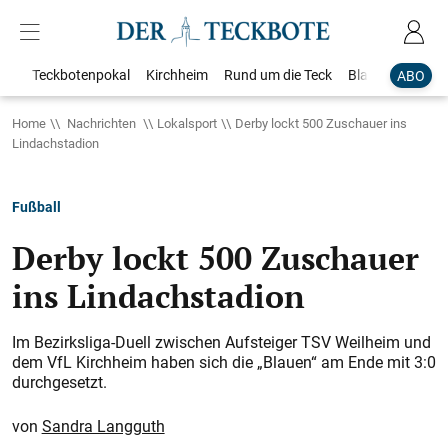
Teckbotenpokal
Kirchheim
Rund um die Teck
Blaulicht
Loka
ABO
Home
Nachrichten
Lokalsport
Derby lockt 500 Zuschauer ins
Lindachstadion
Fußball
Derby lockt 500 Zuschauer
ins Lindachstadion
Im Bezirksliga-Duell zwischen Aufsteiger TSV Weilheim und
dem VfL Kirchheim haben sich die „Blauen“ am Ende mit 3:0
durchgesetzt.
Sandra Langguth