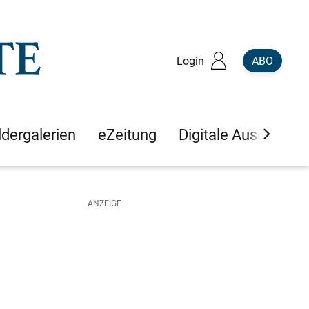
Login
ABO
ldergalerien
eZeitung
Digitale Ausgaben