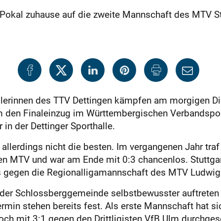
 Pokal zuhause auf die zweite Mannschaft des MTV St
ballerinnen des TTV Dettingen kämpfen am morgigen D
m den Finaleinzug im Württembergischen Verbandspok
in der Dettinger Sporthalle.
allerdings nicht die besten. Im vergangenen Jahr tra
 den MTV und war am Ende mit 0:3 chancenlos. Stuttg
os gegen die Regionalligamannschaft des MTV Ludwig
 der Schlossberggemeinde selbstbewusster auftreten u
ermin stehen bereits fest. Als erste Mannschaft hat 
 mit 3:1 gegen den Drittligisten VfB Ulm durchgeset