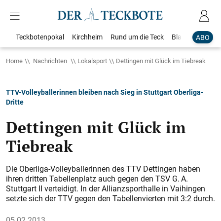
Teckbotenpokal
Kirchheim
Rund um die Teck
Blaulicht
Loka
ABO
Home
Nachrichten
Lokalsport
Dettingen mit Glück im Tiebreak
TTV-Volleyballerinnen bleiben nach Sieg in Stuttgart Oberliga-
Dritte
Dettingen mit Glück im
Tiebreak
Die Oberliga-Volleyballerinnen des TTV Dettingen haben
ihren dritten Tabellenplatz auch gegen den TSV G. A.
Stuttgart II verteidigt. In der Allianzsporthalle in Vaihingen
setzte sich der TTV gegen den Tabellenvierten mit 3:2 durch.
05.02.2013