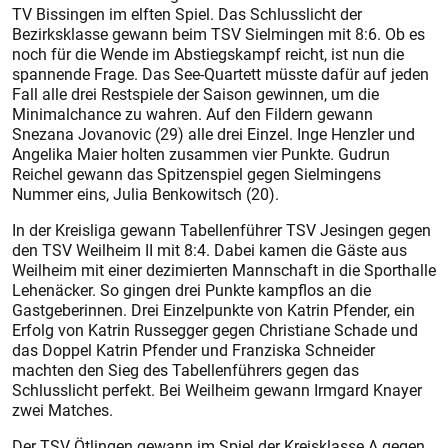
TV Bissingen im elften Spiel. Das Schlusslicht der
Bezirksklasse gewann beim TSV Siel­mingen mit 8:6. Ob es
noch für die Wende im Abstiegskampf reicht, ist nun die
spannende Frage. Das See-Quartett müsste dafür auf jeden
Fall alle drei Restspiele der Saison gewinnen, um die
Minimalchance zu wahren. Auf den Fildern gewann
Snezana Jovanovic (29) alle drei Einzel. Inge Henzler und
Angelika Maier holten zusammen vier Punkte. Gudrun
Reichel gewann das Spitzenspiel gegen Sielmingens
Nummer eins, Julia Benkowitsch (20).
In der Kreisliga gewann Tabellenführer TSV Jesingen gegen
den TSV Weilheim II mit 8:4. Dabei kamen die Gäste aus
Weilheim mit einer dezimierten Mannschaft in die Sporthalle
Lehenäcker. So gingen drei Punkte kampflos an die
Gastgeberinnen. Drei Einzelpunkte von Katrin Pfender, ein
Erfolg von Katrin Russegger gegen Christiane Schade und
das Doppel Katrin Pfender und Franziska Schneider
machten den Sieg des Tabellenführers gegen das
Schlusslicht perfekt. Bei Weilheim gewann Irmgard Knayer
zwei Matches.
Der TSV Ötlingen gewann im Spiel der Kreisklasse A gegen