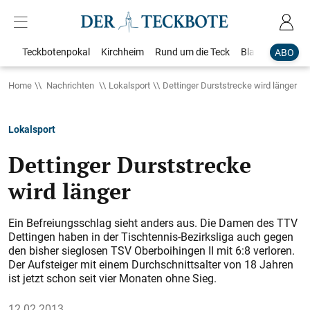
Teckbotenpokal
Kirchheim
Rund um die Teck
Blaulicht
Loka
ABO
Home
Nachrichten
Lokalsport
Dettinger Durststrecke wird länger
Lokalsport
Dettinger Durststrecke
wird länger
Ein Befreiungsschlag sieht anders aus. Die Damen des TTV
Dettingen haben in der Tischtennis-Bezirksliga auch gegen
den bisher sieglosen TSV Oberboihingen II mit 6:8 verloren.
Der Aufsteiger mit einem Durchschnittsalter von 18 Jahren
ist jetzt schon seit vier Monaten ohne Sieg.
12.02.2013