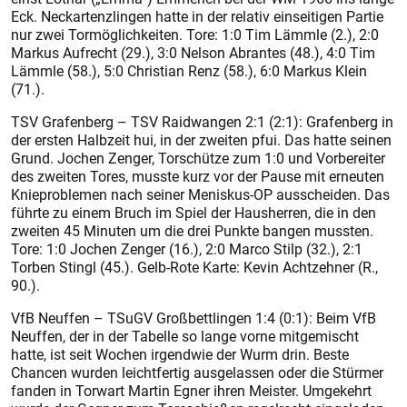
Eck. Neckartenzlingen hatte in der relativ einseitigen Partie
nur zwei Tormöglichkeiten. Tore: 1:0 Tim Lämmle (2.), 2:0
Markus Aufrecht (29.), 3:0 Nelson Abrantes (48.), 4:0 Tim
Lämmle (58.), 5:0 Christian Renz (58.), 6:0 Markus Klein
(71.).
TSV Grafenberg – TSV Raidwangen 2:1 (2:1): Grafenberg in
der ersten Halbzeit hui, in der zweiten pfui. Das hatte seinen
Grund. Jochen Zenger, Torschütze zum 1:0 und Vorbereiter
des zweiten Tores, musste kurz vor der Pause mit erneuten
Knieproblemen nach seiner Meniskus-OP ausscheiden. Das
führte zu einem Bruch im Spiel der Hausherren, die in den
zweiten 45 Minuten um die drei Punkte bangen mussten.
Tore: 1:0 Jochen Zenger (16.), 2:0 Marco Stilp (32.), 2:1
Torben Stingl (45.). Gelb-Rote Karte: Kevin Achtzehner (R.,
90.).
VfB Neuffen – TSuGV Großbettlingen 1:4 (0:1): Beim VfB
Neuffen, der in der Tabelle so lange vorne mitgemischt
hatte, ist seit Wochen irgendwie der Wurm drin. Beste
Chancen wurden leichtfertig ausgelassen oder die Stürmer
fanden in Torwart Martin Egner ihren Meister. Umgekehrt