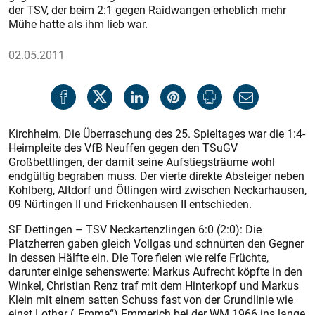
der TSV, der beim 2:1 gegen Raidwangen erheblich mehr
Mühe hatte als ihm lieb war.
02.05.2011
Kirchheim. Die Überraschung des 25. Spieltages war die 1:4-
Heimpleite des VfB Neuffen gegen den TSuGV
Großbettlingen, der damit seine Aufstiegsträume wohl
endgültig begraben muss. Der vierte direkte Absteiger neben
Kohlberg, Altdorf und Ötlingen wird zwischen Neckarhausen,
09 Nürtingen II und Frickenhausen II entschieden.
SF Dettingen – TSV Neckartenzlingen 6:0 (2:0): Die
Platzherren gaben gleich Vollgas und schnürten den Gegner
in dessen Hälfte ein. Die Tore fielen wie reife Früchte,
darunter einige sehenswerte: Markus Aufrecht köpfte in den
Winkel, Christian Renz traf mit dem Hinterkopf und Markus
Klein mit einem satten Schuss fast von der Grundlinie wie
einst Lothar („Emma“) Emmerich bei der WM 1966 ins lange