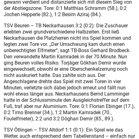
gewann verdient und distanzierte sich mit diesem Sieg von
der Abstiegszone. Tore: 0:1 Matthias Schramm (58.), 0:2
Jochen Hepperle (82.), 1:2 Besim Aziraj (84.).
TSV Beuren – TB Neckarhausen 3:2 (0:2): Die Zuschauer
erlebten zwei grundverschiedene Halbzeiten. Erst ließ
Neckarhausen die Platzherren nicht ins Spiel kommen und
legten zwei Tore vor. „Der Umschwung kam durch einen
unberechtigten Elfmeter“, sagt TB-Boss Gerhard Brodbeck.
Den verwandelte Martin Kamradek in der 70.Minute. Nun
ging Beuren volles Risiko. Torjäger Gökhan Demir wurde
eingewechselt, obwohl er eine Oberschenkelzerrung noch
nicht auskuriert hatte. Das zahlte sich aus. Der
Angeschlagene drehte das Spiel mit zwei Toren in vier
Minuten, verletzte sich dabei jedoch erneut und fällt nun
wohl etwas länger aus. Neckarhausens Bernd Lamminger
hatte in der Schlussminute den Ausgleichstreffer auf dem
Fuß, traf aber nur Aluminium. Tore: 0:1 Florian Ebinger (17.),
0:2 Timo Brenner (34.), 1:2 Martin Kamradek (70.,
Foulelfmeter), 2:2 und 3:2 Döghan Demir (85., 89.).
TSV Ötlingen – TSV Altdorf 1:1 (0:1): Ein Spiel wie das
Wetter, auch entsprechend dem Tabellenstand – einfach nur