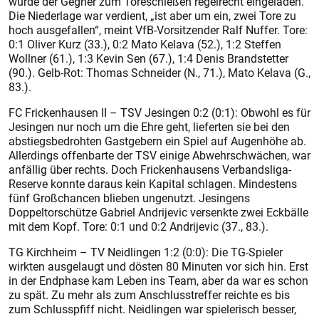
wurde der Gegner zum Toreschießen regelrecht eingeladen.
Die Niederlage war verdient, „ist aber um ein, zwei Tore zu
hoch ausgefallen“, meint VfB-Vorsitzender Ralf Nuffer. Tore:
0:1 Oliver Kurz (33.), 0:2 Mato Kelava (52.), 1:2 Steffen
Wollner (61.), 1:3 Kevin Sen (67.), 1:4 Denis Brandstetter
(90.). Gelb-Rot: Thomas Schneider (N., 71.), Mato Kelava (G.,
83.).
FC Frickenhausen II – TSV Jesingen 0:2 (0:1): Obwohl es für
Jesingen nur noch um die Ehre geht, lieferten sie bei den
abstiegsbedrohten Gastgebern ein Spiel auf Augenhöhe ab.
Allerdings offenbarte der TSV einige Abwehrschwächen, war
anfällig über rechts. Doch Frickenhausens Verbandsliga-
Reserve konnte daraus kein Kapital schlagen. Mindestens
fünf Großchancen blieben ungenutzt. Jesingens
Doppeltorschütze Gabriel Andrijevic versenkte zwei Eckbälle
mit dem Kopf. Tore: 0:1 und 0:2 Andrijevic (37., 83.).
TG Kirchheim – TV Neidlingen 1:2 (0:0): Die TG-Spieler
wirkten ausgelaugt und dösten 80 Minuten vor sich hin. Erst
in der Endphase kam Leben ins Team, aber da war es schon
zu spät. Zu mehr als zum Anschlusstreffer reichte es bis
zum Schlusspfiff nicht. Neidlingen war spielerisch besser,