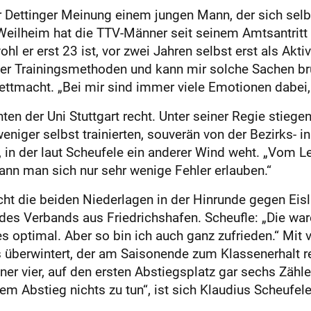
r Dettinger Meinung einem jungen Mann, der sich selbs
Weilheim hat die TTV-Männer seit seinem Amtsantritt 
l er erst 23 ist, vor zwei Jahren selbst erst als Akti
 über Trainingsmethoden und kann mir solche Sachen bru
tmacht. „Bei mir sind immer viele Emotionen dabei, da
en der Uni Stuttgart recht. Unter seiner Regie stiegen 
iger selbst trainierten, souverän von der Bezirks- in
 in der laut Scheufele ein anderer Wind weht. „Vom Le
kann man sich nur sehr wenige Fehler erlauben.“
ht die beiden Niederlagen in der Hinrunde gegen Eis
 Verbands aus Friedrichshafen. Scheufle: „Die waren
 optimal. Aber so bin ich auch ganz zufrieden.“ Mit 
hs überwintert, der am Saisonende zum Klassenerhalt r
er vier, auf den ersten Abstiegsplatz gar sechs Zähl
em Abstieg nichts zu tun“, ist sich Klaudius Scheufele