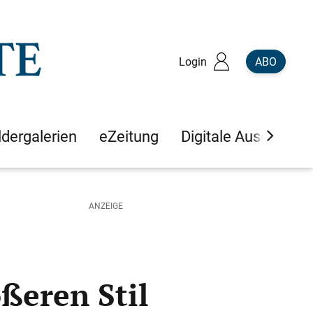
Login
ABO
ldergalerien
eZeitung
Digitale Ausgaben
ßeren Stil