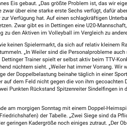
nnes Eis gebaut. „Das größte Problem ist, das wir eigen
 zwar über eine starke erste Sechs verfügt, dafür aber 
zur Verfügung hat. Auf einen schlagkräftigen Unterba
tzen. Zwar gibt es in Dettingen eine U20-Mannschaft, 
ng zu den Aktiven im Volleyball im Vergleich zu ander
ie keinen Spielermarkt, da sich auf relativ kleinem 
 tummeln. „In Weiler sind die Personalprobleme auch ni
ettinger Trainer spielt er selbst aktiv beim TTV-Kon
hend nüchtern sieht. „Weiler hat immer Vorrang. Wir 
lge der Doppelbelastung beinahe täglich in einer Sport
 auf dem Feld nicht gegen die von ihm gecoachten De
zwei Punkten Rückstand Spitzenreiter Sindelfingen in 
runde am morgigen Sonntag mit einem Doppel-Heimspi
riedrichshafen) der Tabelle. „Zwei Siege sind da Pflic
r geringen Kadergröße noch einiges zutraut. „Der Obe