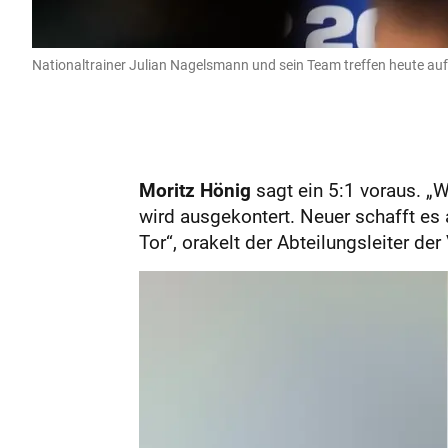
Nationaltrainer Julian Nagelsmann und sein Team treffen heute auf
Moritz Hönig
sagt ein 5:1 voraus. „
wird ausgekontert. Neuer schafft es 
Tor“, orakelt der Abteilungsleiter der