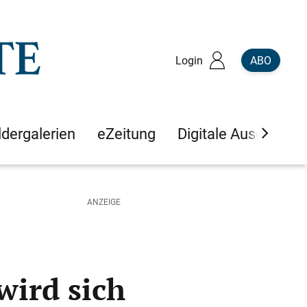
Login
ABO
ldergalerien
eZeitung
Digitale Ausgaben
wird sich