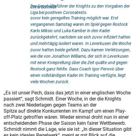
Der Geschäftsführer der Knights zu den Vorgaben der
Chris Schmidt
Liga bei positiven Coronatests.
zuvor kein geregeltes Training möglich war. Erst
vergangenen Samstag waren im Spiel gegen Rostock
Karlo Miksic und Luka Kamber in den Kader
zurückgekehrt, nachdem sie sich zuvor infiziert hatten
und mehrtägig isoliert waren. In Leverkusen die Woche
zuvor hatten beide gefehlt. Dazu kamen Verletzungen,
wie die von Jonathon Williams, der sich in Leverkusen
mit einer Knieprellung über die Zeit quälte und gegen
Rostock ganz fehlte. Dass Coach Igor Perovic über
einen vollständigen Kader im Training verfügte, liegt
viele Wochen zurück.
„Es ist unser Pech, dass das jetzt in einer englischen Woche
passiert“, sagt Schmidt. Einer Woche, in der die Knights
nach zwei Niederlagen gegen Teams an der
Spitze auf direkte Konkurrenten im Kampf um einen Play-
off-Platz getroffen wären. Wieder einmal droht nun in einer
entscheidenden Phase der Saison kein fairer Wettbewerb.
Schmidt nimmt die Lage, wie sie ist: „In dieser Situation gibt
es kein ideales Regelwerk“, meint er mit Blick auf die