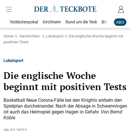
Teckbotenpokal
Kirchheim
Rund um die Teck
Blaulicht
Loka
ABO
Home
Nachrichten
Lokalsport
Die englische Woche beginnt mit
positiven Tests
Lokalsport
Die englische Woche
beginnt mit positiven Tests
Basketball Neue Corona-Fälle bei den Knights wirbeln den
Spielplan durcheinander. Nach der Absage in Schwenningen
ist auch das Heimspiel gegen Hagen in Gefahr.
Von Bernd
Köble
09.02.2022