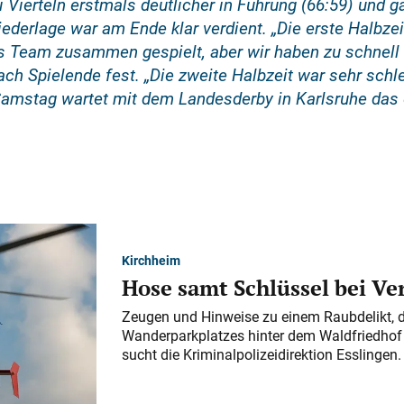
i Vierteln erstmals deutlicher in Führung (66:59) und 
iederlage war am Ende klar verdient. „Die erste Halbze
ls Team zusammen gespielt, aber wir haben zu schnell 
ch Spielende fest. „Die zweite Halbzeit war sehr schlec
stag wartet mit dem Landesderby in Karlsruhe das er
Kirchheim
Hose samt Schlüssel bei V
Zeugen und Hinweise zu einem Raubdelikt, 
Wanderparkplatzes hinter dem Waldfriedhof a
sucht die Kriminalpolizeidirektion Esslingen.