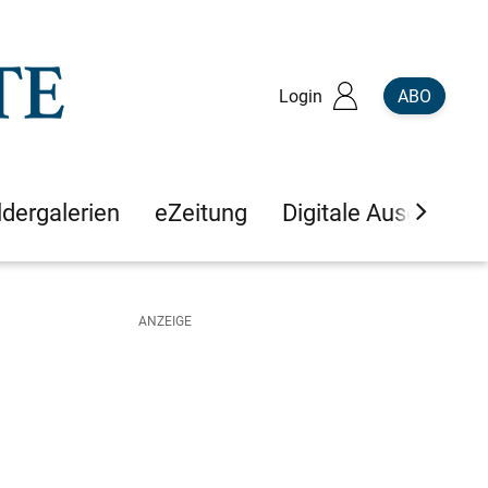
Login
ABO
ldergalerien
eZeitung
Digitale Ausgaben