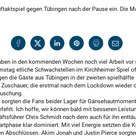
ftaktspiel gegen Tübingen nach der Pause ein. Die Ma
aben in den kommenden Wochen noch viel Arbeit vor s
amstag etliche Schwachstellen im Kirchheimer Spiel o
gen die Gäste aus Tübingen in der zweiten spielhälft
8 Zuschauer, die erstmal nach dem Lockdown wieder 
täuschung.
sorgten die Fans beider Lager für Gänsehautmomente,
ehlt. Ich hoffe, wir können bald mit besseren Leist
ftsführer Chris Schmidt nach dem auch für ihn enttä
artphase klar dominiert. Mit viel Energie setzten die 
n Abschlüssen. Akim Jonah und Justin Pierce sorgten