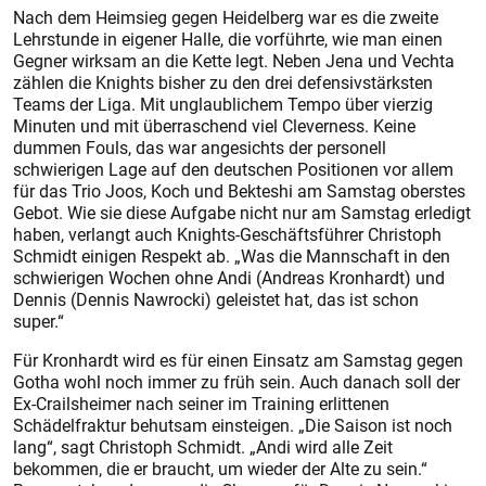
Nach dem Heimsieg gegen Heidelberg war es die zweite
Lehrstunde in eigener Halle, die vorführte, wie man einen
Gegner wirksam an die Kette legt. Neben Jena und Vechta
zählen die Knights bisher zu den drei defensivstärksten
Teams der Liga. Mit unglaublichem Tempo über vierzig
Minuten und mit überraschend viel Cleverness. Keine
dummen Fouls, das war angesichts der personell
schwierigen Lage auf den deutschen Positionen vor allem
für das Trio Joos, Koch und Bekteshi am Samstag oberstes
Gebot. Wie sie diese Aufgabe nicht nur am Samstag erledigt
haben, verlangt auch Knights-Geschäftsführer Christoph
Schmidt einigen Respekt ab. „Was die Mannschaft in den
schwierigen Wochen ohne Andi (Andreas Kronhardt) und
Dennis (Dennis Nawrocki) geleistet hat, das ist schon
super.“
Für Kronhardt wird es für einen Einsatz am Samstag gegen
Gotha wohl noch immer zu früh sein. Auch danach soll der
Ex-Crailsheimer nach seiner im Training erlittenen
Schädelfraktur behutsam einsteigen. „Die Saison ist noch
lang“, sagt Christoph Schmidt. „Andi wird alle Zeit
bekommen, die er braucht, um wieder der Alte zu sein.“