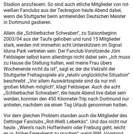
Stadion anzufeuern. So sind auch etliche Mitglieder von rot-
weißen Fanclubs aus der Teckregion heute Abend dabei,
wenn die Stuttgarter beim amtierenden Deutschen Meister
in Dortmund gastieren.
Allein die „Schlierbacher Schwaben“, zu Saisonbeginn
2003/04 aus der Taufe gehoben und rund 15 Mitglieder
stark, werden mit immerhin acht Unterstützern im Signal
Iduna Park vertreten sein. Der Fanclub-Vorsitzende Jörn
Feldsieper selbst kann allerdings nicht dabei sein. „Ich muss
zu Hause die Stellung halten, weil meine Frau übers
Wochenende nicht da ist“, sagt er, der die Vielzahl der
Stuttgarter Freitagsspiele als „relativ unglückliche Situation“
beschreibt. „Vor allem Auswärtsspiele sind da nur mit
großen Mühen möglich“, klagt Feldsieper. Auch die acht
„Schlierbacher Schwaben“, die heute Abend live dabei sein
werden, konnten den 450 Kilometer-Trip nach Dortmund nur
antreten, nachdem sie einen Tag Urlaub genommen hatten.
Vor dem gleichen Problem standen auch die Mitglieder des
Det­tinger Fanclubs „Rot-Weiß Leberkäs“. Und das nicht nur
heute. „Wenn‘s nach Hoffenheim oder Freiburg geht, reicht
es ja, früher Feierabend zu machen“, weist RWL-Vorstand