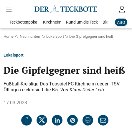
Teckbotenpokal
Kirchheim
Rund um die Teck
Blaulicht
Loka
ABO
Home
Nachrichten
Lokalsport
Die Gipfelgegner sind heiß
Lokalsport
Die Gipfelgegner sind heiß
Fußball-Kreisliga Das Topspiel FC Kirchheim gegen TSV
Ötlingen elektrisiert die B 5.
Von Klaus-Dieter Leib
17.03.2023