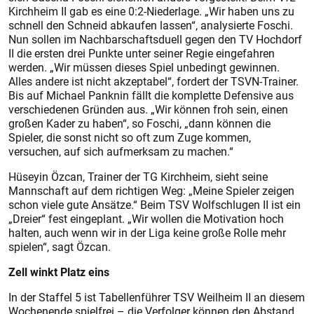
Kirchheim II gab es eine 0:2-Niederlage. „Wir haben uns zu
schnell den Schneid abkaufen lassen“, analysierte Foschi.
Nun sollen im Nachbarschaftsduell gegen den TV Hochdorf
II die ersten drei Punkte unter seiner Regie eingefahren
werden. „Wir müssen dieses Spiel unbedingt gewinnen.
Alles andere ist nicht akzeptabel“, fordert der TSVN-Trainer.
Bis auf Michael Panknin fällt die komplette Defensive aus
verschiedenen Gründen aus. „Wir können froh sein, einen
großen Kader zu haben“, so Foschi, „dann können die
Spieler, die sonst nicht so oft zum Zuge kommen,
versuchen, auf sich aufmerksam zu machen.“
Hüseyin Özcan, Trainer der TG Kirchheim, sieht seine
Mannschaft auf dem richtigen Weg: „Meine Spieler zeigen
schon viele gute Ansätze.“ Beim TSV Wolfschlugen II ist ein
„Dreier“ fest eingeplant. „Wir wollen die Motivation hoch
halten, auch wenn wir in der Liga keine große Rolle mehr
spielen“, sagt Özcan.
Zell winkt Platz eins
In der Staffel 5 ist Tabellenführer TSV Weilheim II an diesem
Wochenende spielfrei – die Verfolger können den Abstand