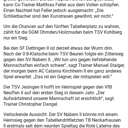
kann Co-Trainer Matthias Feller aus dem Vollen schöpfen.
Einen Nachteil hat Feller jedoch ausgemacht: „Die
Schlierbacher sind den Kunstrasen gewöhnt, wir nicht.“
Um die Chancen auf den fünften Tabellenplatz zu wahren,
zählt für die SGM Ohmden/Holzmaden beim TSV Kohlberg
nur ein Sieg.
Bei den SF Dettingen II ist derzeit etwas der Wurm drin.
Nach der 0:8-Klatsche beim TSV Beu­ren folgte ein Zittersieg
gegen den SV Nabern II. „Wir tun uns gegen tiefstehende
Mannschaften einfach schwer“, sagt Trainer Manuel Staiger,
der morgen beim AC Catania Kirchheim II ein ganz anderes
Spiel erwartet: „Das ist ein Gegner, der mitspielen will.“
Der TSV Jesingen II hofft im Heimspiel gegen den VfB
Neuffen II auf den ersten Sieg in diesem Jahr. „Der
Aufwärtstrend unserer Mannschaft ist ersichtlich“, sagt
Trainer Christopher Dangel.
Verlockende Aussicht: Der SV Nabern II könnte mit einem
Heimsieg gegen den Tabellendrittletzten TB Neckarhausen
II erstmals seit dem neunten Spieltag die Rote Laterne des