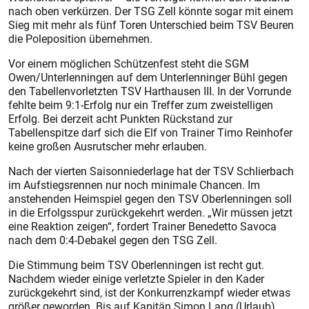
nach oben verkürzen. Der TSG Zell könnte sogar mit einem
Sieg mit mehr als fünf Toren Unterschied beim TSV Beuren
die Poleposition übernehmen.
Vor einem möglichen Schützenfest steht die SGM
Owen/Unterlenningen auf dem Unterlenninger Bühl gegen
den Tabellenvorletzten TSV Harthausen III. In der Vorrunde
fehlte beim 9:1-Erfolg nur ein Treffer zum zweistelligen
Erfolg. Bei derzeit acht Punkten Rückstand zur
Tabellenspitze darf sich die Elf von Trainer Timo Reinhofer
keine großen Ausrutscher mehr erlauben.
Nach der vierten Saisonniederlage hat der TSV Schlierbach
im Aufstiegsrennen nur noch minimale Chancen. Im
anstehenden Heimspiel gegen den TSV Oberlenningen soll
in die Erfolgsspur zurückgekehrt werden. „Wir müssen jetzt
eine Reaktion zeigen“, fordert Trainer Benedetto Savoca
nach dem 0:4-Debakel gegen den TSG Zell.
Die Stimmung beim TSV Oberlenningen ist recht gut.
Nachdem wieder einige verletzte Spieler in den Kader
zurückgekehrt sind, ist der Konkurrenzkampf wieder etwas
größer geworden. Bis auf Kapitän Simon Lang (Urlaub)