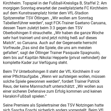
Kirchheim. Topspiel in der Fußball-Kreisliga B, Staffel 2: Am
morgigen Sonntag erwartet der zweitplatzierte FC Kirchheim
auf dem Kunstrasenplatz hinter dem VfL-Stadion
Spitzenreiter TSV Ötlingen. „Wir wollen am Sonntag
Tabellenführer werden“, sagt FCK-Trainer Gaetano Caruana,
dessen Team zuletzt beim 3:3 gegen den TSV
Oberboihingen II strauchelte. „Wir haben die ganze Woche
sehr hart trainiert und sind jetzt richtig heiß auf dieses
Match“, so Caruana. Auch auf der Gegenseite herrscht
Vorfreude „Das sind die Spiele, die uns am meisten
gefallen“, sagt der Ötlinger Trainer Pasquale Spagnuolo,
dem bis auf Kapitän Nikolai Hepperle (privat verhindert) der
komplette Kader zur Verfügung steht.
Beim TV Unterboihingen II steht der VfL Kirchheim II vor
einer Pflichtaufgabe. „Wenn wir aufsteigen wollen, müssen
solche Spiele gewonnen werden“, fordert Trainer Patrick
Reus, der keine Mannschaft unterschätzt: „Wir wollen aus
einer sicheren Defensive zum Erfolg kommen und keinen
Harakiri-Fußball spielen.“
Seine Premiere als Spielertrainer des TSV Notzingen hatte
sich Sascha Foschi sicherlich anders vorgestellt. Beim VfL