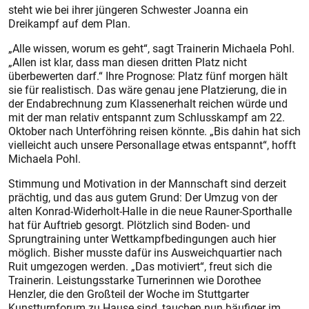
steht wie bei ihrer jüngeren Schwester Joanna ein
Dreikampf auf dem Plan.
„Alle wissen, worum es geht“, sagt Trainerin Michaela Pohl.
„Allen ist klar, dass man diesen dritten Platz nicht
überbewerten darf.“ Ihre Prog­nose: Platz fünf morgen hält
sie für realistisch. Das wäre genau jene Platzierung, die in
der Endabrechnung zum Klassenerhalt reichen würde und
mit der man relativ entspannt zum Schlusskampf am 22.
Oktober nach Unterföhring reisen könnte. „Bis dahin hat sich
vielleicht auch unsere Personallage etwas ent­spannt“, hofft
Michaela Pohl.
Stimmung und Motivation in der Mannschaft sind derzeit
prächtig, und das aus gutem Grund: Der Umzug von der
alten Konrad-Widerholt-Halle in die neue Rauner-Sporthalle
hat für Auftrieb gesorgt. Plötzlich sind Boden- und
Sprungtraining unter Wettkampfbedingungen auch hier
möglich. Bisher musste dafür ins Ausweichquartier nach
Ruit umgezogen werden. „Das motiviert“, freut sich die
Trainerin. Leistungsstarke Turnerinnen wie Dorothee
Henzler, die den Großteil der Woche im Stuttgarter
Kunstturnforum zu Hause sind, tauchen nun häufiger im