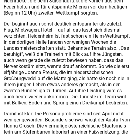
Nachrücker, die beim Saisonauftakt die Kohlen aus dem
Feuer holten und für entspannte Mienen vor dem heutigen
(Beginn 12 Uhr) zweiten Wettkampf sorgten.
Der beginnt auch sonst deutlich entspannter als zuletzt.
Flug, Mietwagen, Hotel – auf all das lässt sich diesmal
verzichten. Heidenheim ist fast schon ein Heim-Wettkampf.
In der dortigen Halle fanden vor wenigen Wochen die
Landesmeisterschaften statt. Bekanntes Terrain also. „Das
beruhigt“, weiß die Trainerin mit Blick auf ihre Jüngsten,
auch wenn gerade die zuletzt bewiesen haben, dass das
Nervenkostüm sitzt, wenn‘s drauf ankommt. So wie die erst
elfjährige Joanna Preuss, die im niedersächsischen
Großburgwedel auf die Matte ging, als hätte sie noch nie in
ihrem jungen Leben etwas anderes gemacht, als in der
zweiten Bundesliga zu turnen. Auf ihre Leistung wird es
auch heute wieder ankommen. Die Jüngste im Team wird
mit Balken, Boden und Sprung einen Dreikampf bestreiten.
Damit ist klar: Die Personalprob­leme sind seit April nicht
weniger geworden. Besonders schwer wiegt der Ausfall von
Hanna Grosch. Die viermalige österreichische Staats­meis­
terin am Stufenbarren laboriert an einer Fußverletzung, die