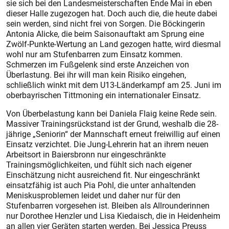
sie sich bei den Landesmeisterschaften Ende Mai in eben
dieser Halle zugezogen hat. Doch auch die, die heute dabei
sein werden, sind nicht frei von Sorgen. Die Böckingerin
Antonia Alicke, die beim Saisonauftakt am Sprung eine
Zwölf-Punkte-Wertung an Land gezogen hatte, wird diesmal
wohl nur am Stufenbarren zum Einsatz kommen.
Schmerzen im Fußgelenk sind erste Anzeichen von
Überlastung. Bei ihr will man kein Risiko eingehen,
schließlich winkt mit dem U13-Länderkampf am 25. Juni im
oberbayrischen Tittmoning ein internationaler Einsatz.
Von Überbelastung kann bei Daniela Flaig keine Rede sein.
Massiver Trainingsrückstand ist der Grund, weshalb die 28-
jährige „Seniorin“ der Mannschaft erneut freiwillig auf einen
Einsatz verzichtet. Die Jung-Lehrerin hat an ihrem neuen
Arbeitsort in Baiersbronn nur eingeschränkte
Trainingsmöglichkeiten, und fühlt sich nach eigener
Einschätzung nicht ausreichend fit. Nur eingeschränkt
einsatzfähig ist auch Pia Pohl, die unter anhaltenden
Meniskusproblemen leidet und daher nur für den
Stufenbarren vorgesehen ist. Bleiben als Allrounderinnen
nur Dorothee Henzler und Lisa Kiedaisch, die in Heidenheim
an allen vier Geräten starten werden. Bei Jessica Preuss