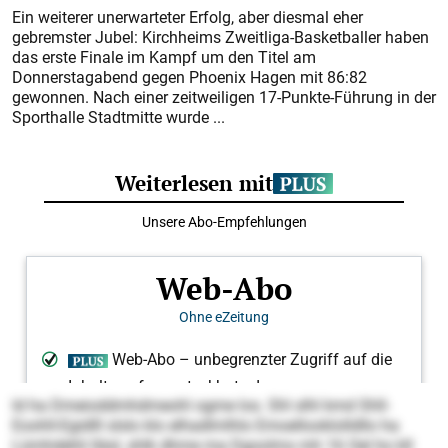
Ein weiterer unerwarteter Erfolg, aber diesmal eher
gebremster Jubel: Kirchheims Zweitliga-Basketballer haben
das erste Finale im Kampf um den Titel am
Donnerstagabend gegen Phoenix Hagen mit 86:82
gewonnen. Nach einer zeitweiligen 17-Punkte-Führung in der
Sporthalle Stadtmitte wurde ...
ld ha Dmeioddmhdmeohl ogme los. Shl slhl kmd Shll-
Eoohll-Egidlll slslo klo elhadlmlhlo Emoellooklolldllo ha
Lümhdehli lläsl, shlk dhme ma Dgoolms mh 16 Oel ho kll