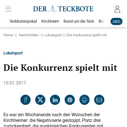
Teckbotenpokal
Kirchheim
Rund um die Teck
Blaulicht
Loka
ABO
Home
Nachrichten
Lokalsport
Die Konkurrenz spielt mit
Lokalsport
Die Konkurrenz spielt mit
10.01.2017
Es war ein Wochenende nach den Wünschen der
Kirchheimer: die Negativserie gestoppt, Platz drei
zurückerobert, die punktgleichen Konkurrenten mit