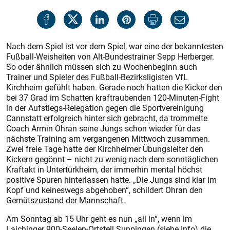
Nach dem Spiel ist vor dem Spiel, war eine der bekanntesten
Fußball-Weisheiten von Alt-Bundestrainer Sepp Herberger.
So oder ähnlich müssen sich zu Wochenbeginn auch
Trainer und Spieler des Fußball-Bezirksligisten VfL
Kirchheim gefühlt haben. Gerade noch hatten die Kicker den
bei 37 Grad im Schatten kraftraubenden 120-Minuten-Fight
in der Aufstiegs-Relegation gegen die Sportvereinigung
Cannstatt erfolgreich hinter sich gebracht, da trommelte
Coach Armin Ohran seine Jungs schon wieder für das
nächste Training am vergangenen Mittwoch zusammen.
Zwei freie Tage hatte der Kirchheimer Übungsleiter den
Kickern gegönnt – nicht zu wenig nach dem sonntäglichen
Kraftakt in Untertürkheim, der immerhin mental höchst
positive Spuren hinterlassen hatte. „Die Jungs sind klar im
Kopf und keineswegs abgehoben“, schildert Ohran den
Gemütszustand der Mannschaft.
Am Sonntag ab 15 Uhr geht es nun „all in“, wenn im
Laichinger 900-Seelen-Ortsteil Suppingen (siehe Info) die