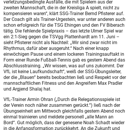
verletzungsbedingte Ausfälle, die mit Spielern aus der
zweiten Mannschaft, die in der Kreisliga A spielt, nicht zu
kompensieren waren“, klärt SSG-Trainer Bernd Pfisterer auf.
Der Coach gilt als Trainer-Urgestein, war unter anderen auch
schon erfolgreich für die TSG Ehingen und den FV Biberach
tätig. Die fehlende Spielpraxis – das letzte Ulmer Spiel war
ein 2:1-Sieg gegen die TSVgg Plattenhardt am 11. Juni –
sieht Pfisterer nicht als Nachteil: „Wir sind zwar nicht im
Rhythmus, dafür aber ausgeruht.“ Nach einer knapp
einwöchigen Pause und einem lockeren Trainingsauftakt in
Form einer Runde Fußball-Tennis gab es gestern Abend das
Abschlusstraining. „Wir wissen, was auf uns zukommt. Der
VfL ist keine Laufkundschaft“, weiß der SSG-Übungsleiter,
der die „Blauen“ bereits beobachten ließ und Respekt vor der
mannschaftlichen Fitness und den Angreifern Max Pradler
und Argjend Shalaj hat.
VfL-Trainer Armin Ohran („Durch die Relegationsspiele ist
der Verein noch näher zusammen gerückt.“) ließ nach der
Übungseinheit am Mittwoch gleichfalls gestern Abend noch
einmal trainieren und meldete personell „alle Mann an
Bord“. Gut möglich, dass der genesene Noah Schadt wieder
in die Anfangsformation zurückkehrt. An die Zukunft und