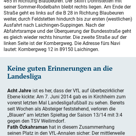
465 in Richtung Blaubeuren. Der Skilift Donnstetten mit
seiner Sommer-Rodelbahn bleibt rechts liegen. Am Ende der
Straße geht es links auf die B 28 in Richtung Blaubeuren
weiter, durch Feldstetten hindurch bis zur ersten (westlichen)
Ausfahrt nach Laichingen-Suppingen. Nach der
Abfahrtsrampe und der Überquerung der Bundesstraße geht
es gleich wieder rechts hinunter. Die zweite Straße auf der
linken Seite ist der Kornbergweg. Die Adresse fürs Navi
lautet: Kornbergweg 12 in 89150 Laichingen.
Keine guten Erinnerungen an die
Landesliga
Acht Jahre
ist es her, dass der VfL auf überbezirklicher
Ebene kickte: Am 7. Juni 2014 gab es in Kirchheim zum
vorerst letzten Mal Landesligafußball zu sehen. Bereits
seit Wochen als Absteiger feststehend, verloren die
„Blauen“ am letzten Spieltag der Saison 13/14 mit 3:4
gegen den TSV Weilimdorf.
Fatih Özkahraman
hat in diesem Zusammenhang
seinen Platz in den VfL-Annalen sicher: Der mittlerweile