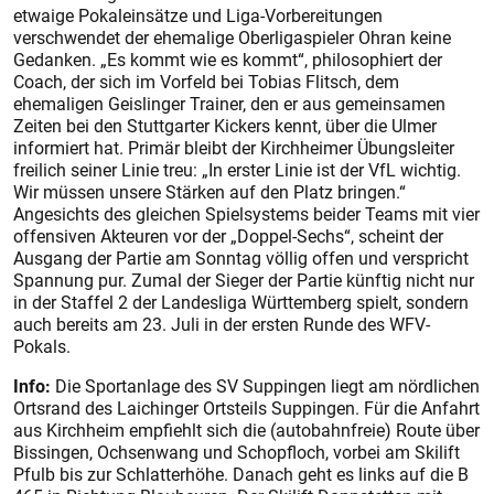
etwaige Pokaleinsätze und Liga-Vorbereitungen
verschwendet der ehemalige Oberligaspieler Ohran keine
Gedanken. „Es kommt wie es kommt“, philosophiert der
Coach, der sich im Vorfeld bei Tobias Flitsch, dem
ehemaligen Geislinger Trainer, den er aus gemeinsamen
Zeiten bei den Stuttgarter Kickers kennt, über die Ulmer
informiert hat. Primär bleibt der Kirchheimer Übungsleiter
freilich seiner Linie treu: „In erster Linie ist der VfL wichtig.
Wir müssen unsere Stärken auf den Platz bringen.“
Angesichts des gleichen Spielsystems beider Teams mit vier
offensiven Akteuren vor der „Doppel-Sechs“, scheint der
Ausgang der Partie am Sonntag völlig offen und verspricht
Spannung pur. Zumal der Sieger der Partie künftig nicht nur
in der Staffel 2 der Landesliga Württemberg spielt, sondern
auch bereits am 23. Juli in der ersten Runde des WFV-
Pokals.
Info:
Die Sportanlage des SV Suppingen liegt am nördlichen
Ortsrand des Laichinger Ortsteils Suppingen. Für die Anfahrt
aus Kirchheim empfiehlt sich die (autobahnfreie) Route über
Bissingen, Ochsenwang und Schopfloch, vorbei am Skilift
Pfulb bis zur Schlatterhöhe. Danach geht es links auf die B