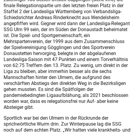
finale Relegationspartie um den letzten freien Platz in der
Staffel 2 der Landesliga Württemberg von Verbandsliga-
Schiedsrichter Andreas Rinderknecht aus Wendelsheim
angepfiffen wird. Gegner wird dann der Landesliga-Relegant
SSG Ulm 99 sein, der im Süden der Donaustadt beheimatet
ist. Die Spiel- und Sportgemeinschaft, ein
Mehrspartenverein, der 1999 aus dem Zusammenschluss
der Spielvereinigung Gögglingen und des Sportverein
Donaustetten hervorging, belegte in der abgelaufenen
Landesliga-Saison mit 47 Punkten und einem Torverhältnis
von 62:75 Treffern den 13. Platz. Zu wenig, um direkt in der
Liga zu bleiben, aber immerhin besser als die sechs
Mannschaften hinter den Ulmern, die aufgrund des
verschärften Abstiegs den direkten Weg in die Bezirksligen
gehen mussten. Es sind die Spätfolgen der
pandemiebedingten Ligaaufblähung, als 2021 beschlossen
worden war, dass es relegationsfrei nur Auf- aber keine
Absteiger gibt.
Sportlich war bei den Ulmern in der Rückrunde der
sprichwörtliche Wurm drin. Zur Winterpause lag die SSG
noch auf dem achten Platz. „Wir hatten viele krankheits- und