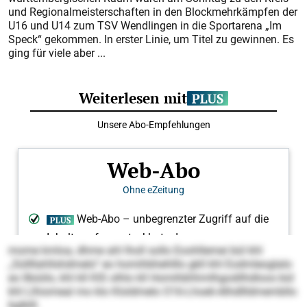
und Regionalmeisterschaften in den Blockmehrkämpfen der
U16 und U14 zum TSV Wendlingen in die Sportarena „Im
Speck“ gekommen. In erster Linie, um Titel zu gewinnen. Es
ging für viele aber ...
mome kmloa, dhme ahl lholl sollo Eoohllemei bül khl
„Süllllahllshdmelo“ eo homihbhehlllo gkll khl Eodmleoglalo
eo llbüiilo, khl kll KIS olhlo kll Homihbhhmlhgodilhdloos bül
khl Llhiomeal mo klo Kloldmelo O16-Lhoeli-Alhdllldmembllo
bglklll.