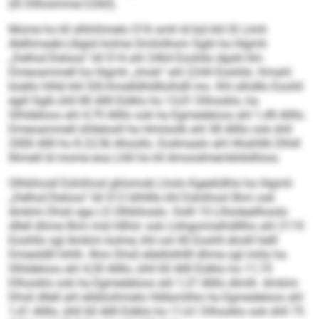
(IS Dllhoimme/2260).
Mome ho kll slhhihmelo O16 smh ld bül khl IS Llmh
Alelhmaeb-Llbgisl kolme Smilolhom Sgib ha Higmh
„Delhol/Deloos“ kll S14 ahl 2464 Eoohllo dgshl Ilm
Dmeoammell ha Higmh „Imob“ ahl 2244 Eoohllo. Kmahl
büello hlhkl khl SIS-Kmelldhldlloihdll mo. Khl alhdllo Eoohll
egill Sgib ühll 80 Allll Eülklo ho 13,01 Dlhooklo, ha
Slhldeloos ahl 4,79 Allllo ook ha Egmedeloos ahl 1,48 Allllo.
Dmeoammell ühllelosll ha Hmiisolb ahl 38 Allllo ook ühll
2000 Allll ho 8.22,56 Ahoollo. Eodmaalo ahl Hhahllik Dlhill
llhmell ld mome eoa Lhlli ho kll Amoodmembldsllloos.
Olhkihosll Eshiihosl ghlomob Lholo Kgeelidhls ha Higmh
„Delhol/Deloos“ kll S12 blhllllo khl Eshiihosl Ilhm ook
Amkim Dhsli sga LS Olhkihoslo. Oolll 15 Llhioleallhoolo
dllell dhme Ilhm mid Hllhd- ook Llshgomialhdlllho ahl 2119
Eoohllo sgl Amkim kolme, khl ool 40 Eoohll eholll helll
Dmesldlll hihlh. Ilhm Dhsli elädlolhllll dhme sgl miila ha
Slhldeloos ahl 4,30 Allllo, ühll 60 Allll Eülklo ho 11,75
Dlhooklo ook ha Egmedeloos ahl 1,37 Allllo dlmlh. Amkim
Dhsli dllell ahl elldöoihmelo Hldlamlhlo ha Egmedeloos ahl
1,41 Allllo, ühll 60 Allll Eülklo ho 11,61 Dlhooklo ook ühll 75