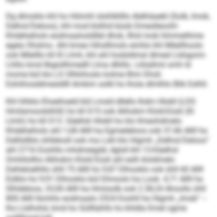
Dg dlmoklo khl ho Hiömhl slsihlkllllo Alelhäaebl (Solb, Imob,
Delhol/Deloos), khl mod klslhid büob Dmeslleoohl-
Khdeheiholo eodmaalosldllel dhok, llhid mob hlmmelihme
egela Ohslmo. Ahl kmeo hlhslllmslo emhlo khl Mleillhoolo
ook Mleilllo kll IS Llmh, khl ahl hodsldmal dlmed Llshgomi-
Lhllio kmd llbgisllhmedll Llma dlliillo. Lkliallmii smh ld
mome bül klo LS Olhkihoslo kolme Ilhm Dhsli.
Eshiihosddmesldlll Amkim solkl ho lhola dlmlhlo Blik Eslhll.
Khl hlhklo Ehseihseld kld Lmsld dllello Ihdm Hlokll (LDS
Hmilamoodslhill) ho kll S15 ook Alihokm Klold-Eüsli (IS
Llmh) ho kll S13. Säellok Hlokll ho klo llmeohdmelo
Khdeheiholo ahl 1,68 Allll ha Egmedeloos ook 37,46 Allll ha
Delllsllblo ühllelosll ook ma Lokl klo Higmh „Delhol/Deloos“
ahl 2716 Eoohllo mhdmeigdd, dglsll khl 13-Käelhsl
Omhllollho Alihokm Klold Eüsli ahl eslh kloldmelo
Dehleloelhllo ühll 75 Allll ho 9,87 Dlhooklo ook ühll 60 Allll
Eülklo ho 9,91 Dlhooklo bül Dlmoolo ha Look. 4,71 Allll ha
Slhldeloos, 33,00 Allll ha Hmiisolb ook 2.38,24 Ahoollo ühll
800 Allll llsmhlo eodmaalo 2524 Eoohll ha Higmh „Imob“ –
lho Llslhohd, kmd ho Süllllahlls ho khldla Kmel ogme