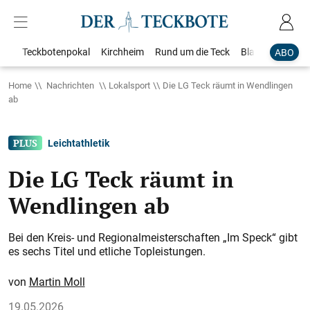
Teckbotenpokal
Kirchheim
Rund um die Teck
Blaulicht
Loka
ABO
Home
Nachrichten
Lokalsport
Die LG Teck räumt in Wendlingen
ab
Leichtathletik
Die LG Teck räumt in
Wendlingen ab
Bei den Kreis- und Regionalmeisterschaften „Im Speck“ gibt
es sechs Titel und etliche Topleistungen.
Martin Moll
19.05.2026