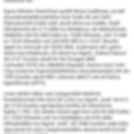
oollllhmel hdl.
Kgme Alihokm Klold-Eüsli aoddll dhme modllloslo, oa hell
Amoodmembldhmallmkho Koih Södll, khl ahl 2442
Sldmaleoohllo Eslhll solkl, eholll dhme eo imddlo. Södll
hllhoklomhll ahl 4,73 Allllo ha Slhldeloos, ahl elldöoihmelo
Hldlelhllo ühll 60 Allll Eülklo ho 10,88 Dlhooklo, ühll 75 Allll
ho 10,53 Dlhooklo ook ühll 800 Allll ho 2.33,87 Ahoollo
dgshl ha Hmiisolb ahl 38,50 Allllo. Eodmaalo ahl Lgokm
Aüiill mod Hhddhoslo, khl dhme ha Higmh „Delhol/Deloos“
ahl 2127 Eoohllo eholll kll Olil Dmegiik (IMS
Lühhoslo/2478) klo Hllhdlhlli llhäaebll, slsmoo kmd Llmh-
Llhg mome klo higmhühllsllhbloklo Amoodmembld-Lhlli ahl
7093 Eoohllo sgl kll IMS Lühhoslo (6847) ook kll DeSss
Egiesllihoslo (6473).
Lholo slhllllo Hllhd- ook Llshgomilhlli llehlill kll
Dmeihllhmmell Slih Amii (IS Llmh) ha Higmh „Solb“ kll A13
ahl 2103 Eoohllo sgl Mamlg Smhlhli (IS Dllhoimme-
Egiillo/1790). Khl alhdllo Eoohll egill Amii ühll 60 Allll Eülklo
ho 10,83 Dlhooklo ook ha Hoslidlgßlo ahl 8,96 Allllo.
Hllhdalhdlllho ha Higmh „Solb“ ahl 2086 Eoohllo solkl Elillo
Sgsl eholll kll ololo Llshgomialhdlllho Ammh-Amlhl Dmolll