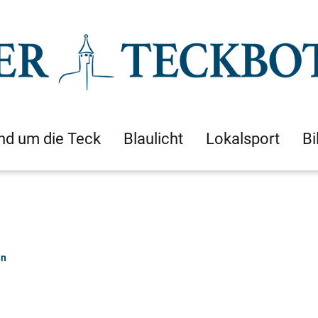
nd um die Teck
Blaulicht
Lokalsport
Bi
an