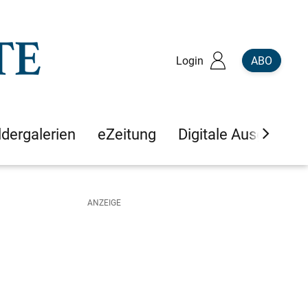
Login
ABO
ldergalerien
eZeitung
Digitale Ausgaben