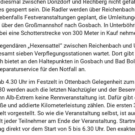
n diesmal zwischen Donzdorf und Rechberg nicht gefah
 gesperrt sein. Die Radler werden über Reichenbach u
benfalls Festveranstaltungen geplant, die Umleitung
lb über den Großmannshof nach Gosbach. In Unterböhr
bei eine Schotterstrecke von 300 Meter in Kauf nehm
legendären „Hexensattel“ zwischen Reichenbach und U
samt sieben Verpflegungsstationen wartet. Dort gibt 
h bietet an den Haltepunkten in Gosbach und Bad Bol
eparaturservice für den Notfall an.
b 4.30 Uhr im Festzelt in Ottenbach Gelegenheit zum 
0 werden auch die letzten Nachzügler und der Besenw
 Alb-Extrem keine Rennveranstaltung ist. Dafür gibt 
e und addierte Kilometerleistung zählen. Die ersten 
 vorgestellt. So wie die Veranstaltung selbst, ist au
ält jeder Teilnehmer am Ende der Veranstaltung. St
 direkt vor dem Start von 5 bis 6.30 Uhr. Den exakten