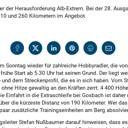
der der Herausforderung Alb-Extrem. Bei der 28. Aus
10 und 260 Kilometern im Angebot.
am Sonntag wieder für zahlreiche Hobbyradler, die vo
rühe Start ab 5.30 Uhr hat seinen Grund. Der liegt wen
e und dem Streckenprofil, die es in sich haben. Vom St
ohne Hitze gewaltig an den Kräften zerrt. 4 400 Höhe
e Einfahrt in die Extraschleife bei Gosbach ist daher
er die kürzeste Distanz von 190 Kilometer. Wer das 
 paar zusätzliche Trainingseinheiten am Berg absolvie
sleiter Stefan Nußbaumer darauf hinweisen, dass es 