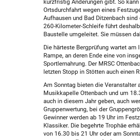
kurzfristig Änderungen gibt. So kan
Ortsdurchfahrt wegen eines Festzuges
Aufhausen und Bad Ditzenbach sind e
260-Kilometer-Schleife führt desha
Baustelle umgeleitet. Sie müssen da
Die härteste Bergprüfung wartet am 
Rampe, an deren Ende eine von insge
Sportlernahrung. Der MRSC Ottenbac
letzten Stopp in Stötten auch einen R
Am Sonntag bieten die Veranstalter a
Musikkapelle Ottenbach und um 18.3
auch in diesem Jahr geben, auch wenn
Gruppenwertung, bei der Gruppengröß
Gewinner werden ab 19 Uhr im Festzelt
Klassiker. Die begehrte Trophäe erh
von 16.30 bis 21 Uhr oder am Sonntag