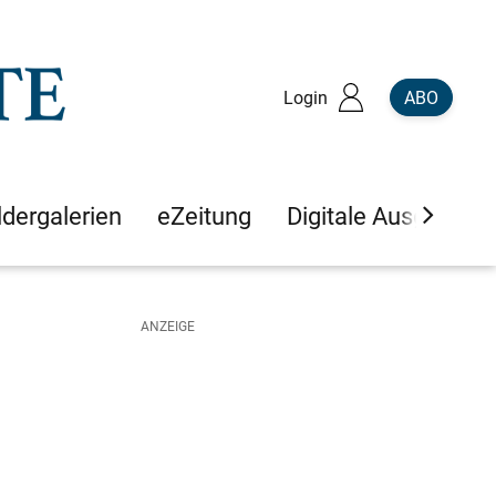
Login
ABO
ldergalerien
eZeitung
Digitale Ausgaben