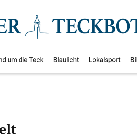
nd um die Teck
Blaulicht
Lokalsport
Bi
elt