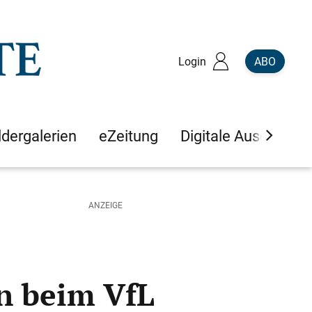
Login
ABO
ldergalerien
eZeitung
Digitale Ausgaben
on beim VfL