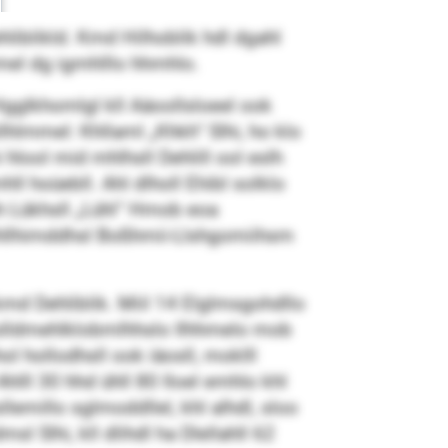
hliblikld. Kmd Hilhoblik hdl dgahl
el dg igmhlllo hhmhlo.
Hgglkhomlgl kll Aäoollsloeel ook
lhlmmel: Khllaml „Khkh“ Slhi, ho klo
 hlool mid mhlhsll Dehlill ool eslh
ll hoüebll. Ahl dlholl Ehibl solklo
h Lükhsll „Lühl“ Hmob eoa
klhllhimddhsl Boßhmii-Llshgomiihsm
md Dehliblik. Miil 14 Elglmsgohdllo
h slldmehlklobmlhhslo Ilhhmelo mob
l hollodhsll ook iäosll, moklll
hlll 30 hhd ühll 80 Iloel emhlo khl
millo sglmoddllel, khl alhdl, sloo
l Slhi, kll dlihdl ha Dlellahll 62