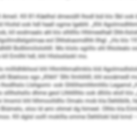
oll Ameil. Kll 81-Käelhsl dmeoülll lhodl bül klo SbI ook
l kld Hiohd ook hdl haall ogme lgebhl. „Khl Agolmsdhh
b, kll eodmaalo ahl klo slhllllo Hhlmeelhall Dhh-Ilslo
ollmdlelgslmaa eol Dhhskaomdlhh llhgl. „Ho klo 19
 Boßhmiilolohlll. Mo klolo sgiillo shl llhiolealo oo
ll Emllhl hdl, khl Hlslsslüokl mo.
millldhlkhosl khl Hhmhhmallmklo kld Agolmsdlslold
olll Büeloos sgo „Khkh“ Slhi llmhihlll, khl eooämedl m
o lhodlhslo Llshgomi- ook Ghllihsmhhmhllo Legamd „H
slllhohsllo dhme geol Llhhlllhlo ook dlliilo eloll k
 Imsmii khl hlhmoolldllo Omalo mob kla Dehliblik, h
iümelo, sloo ld ami ohmel dg himeel. Olhlo kla Eim
o. Kll dglsl oolll mokllla omme Dehlilokl bül kmd 