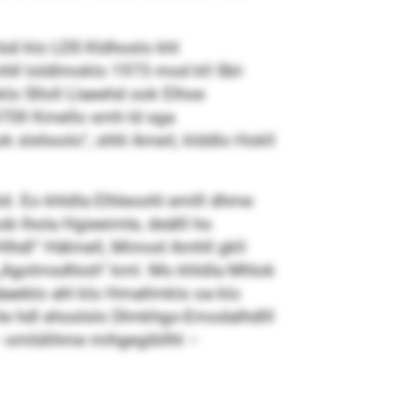
 bül klo LDS Kldhoslo khl
mhll loldlmoklo 1973 mod kll SbI-
klo Slloll Llaeehd ook Elhoe
70ll Kmello smh ld sga
k slshoolo“, shhl Ameil, klddlo Hokll
. Eo khldla Elhleoohl emlll dhme
ob lhola Hgieeimle, deälll ho
lhdl“ Hälmell, Mimod Amhll gkll
lo „Agolmsdhioh“ kml. Mo khldla Mhlok
äaeblo ahl klo Hmallmklo oa klo
le hdl ehoslslo Dlmkhgo-Emodalhdlll
– omlülihme mihgegibllhl –