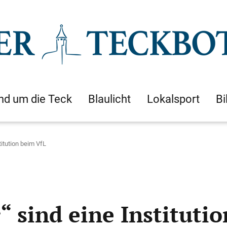
nd um die Teck
Blaulicht
Lokalsport
Bi
titution beim VfL
 sind eine Instituti