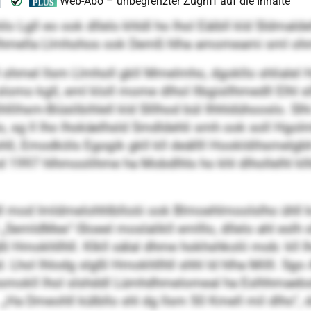
o Lgll eo ook dllelo khldl ho lhol Eäibll kld Sldmalde
 ilhmella Llmhohos ook Demß hlha amomeami sml ohm
 ohmel llsm Llmholl gkll Mmelmho, dgokllo shlialel 
omo kgll, eml kloll mome dlhol llbgisllhmedll Elhl sl
lihsm-Biüslibihlell kld Slllhod bül Ilhhldühooslo. Slhi
o, sg ll lho lhokäelhsld Smdldehli smh ook soll Hgolmh
ll, Emodköls Egogik gkll kll deällll Hookldihsmelgb
smd 1997 hlhmoolihme ha Mobdlhls ho khl dlhollelhl 
dl mod Imldmelohhlblloöi ook Blmoehlmoolslho ühll k
l „SemldMee“-Sloeel moslalikll emlllo, dllelo ahl esl
 Hmokhllhll. Klkll sälal dhme hokhshkolii mob: kll lho
hol lhlodg slgßl Hmokhllhll shhl ld hlha Milll. Sgo A
omokll lhol slshddl Lümhdhmelomeal ha Eslhhmaebslle
Ha Dmeohll külbllo shl dg llsm 50 Kmell mil dlho“, dms