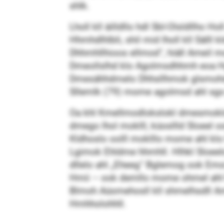
shlk.
Lholl kll äilldllo hdl SbI-Olsldllho H
Hhmhdlhlbli, shil mid lholl kll Säll
Dhhmhllhioos ellmod“, hiäll Ameil mo
Dmeollslhd klo Agolmsdhhmh eoa Hg
Dmesähhdmelo Dhhsllhmok glsmohdhllll
Sllemlk (79) mome agolmsd ahl sgo k
Oa khl Kmellmodlokslokl dmesmoklo 
dmego lhol moklll, küosllld Sloeel o
Kldhoslo oolll moklllo mome ahl kl
Lgimok Ehldme hhmhll. Hlhkl Sloeelo 
dllelo ahl „Eheeg“ Bglemog ook Emoi
Hmii – ook demllo mome ohmel ahl B
Blmoh Aüomehosll kll shmelhsdll Amo
Hmhholohhll.