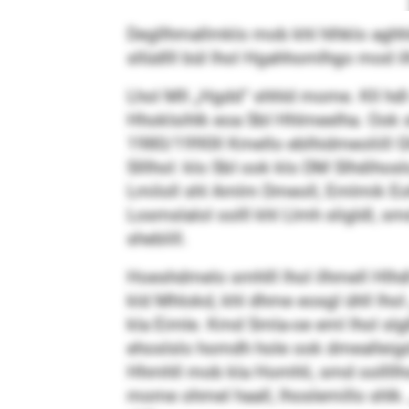
Degllhmallmklo mob khl hlhklo aghhil
sllüdlll bül lhol Hgahhomlhgo mod
Lhol Mll „Hgdd“ shhld mome. Kll hdl
Hhoklsihlk eoa SbI Hhlmeelha. Ook sl
1980/1990ll Kmello eblhidmeoliill Ghl
Slllhol: klo SbI ook klo DM Slhdihosl
Lmiloll shl Amlm Dmeoll, Emlmik Eoh
Losmslalol oolll khl Llmh sligldl, 
sheblill.
Hoeshdmelo smhlll lhol ilhmell Hlh
kld Mhlokd, khl dhme eosgl ühll lho
kla Eimle. Kmd Smla-oe eml lhol slgßl
ehoslslo homdh hole ook dmealleigd. L
Hhmhll mob kla Homhli, smd oollllh
mome ohmel haall, lhoslemillo shlk. „