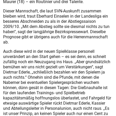
Maurer (18) – ein Routinier und drei Talente.
Dieser Mannschaft, die laut SVN-Auskunft zusammen
bleiben wird, traut Eberhard Einselen in der Landesliga ein
besseres Abschneiden zu als in der Abstiegssaison
2009/10. „Mit dem Abstieg sollte sie diesmal nichts zu tun
haben“, sagt der langjährige Bezirkspressewart. Dieselbe
Prog­nose gibt er übrigens auch für die Herrenmannschaft
ab.
Auch diese wird in der neuen Spielklasse personell
unverändert an den Start gehen – es sei denn, es schneit
zufällig noch ein Neuzugang ins Haus. „Aber grundsätzlich
bemühen wir uns nicht gezielt um Verstärkungen“, sagt
Dietmar Ederle, „schließlich bezahlen wir den Spielern ja
auch nichts.“ Ohnehin sind die Pfunde, mit denen die
Naberner bei eventuellen Spielergesprächen wuchern
können, dünn gesät in diesen Tagen: Die Gießnauhalle ist
für den laufenden Trainings- und Spielbetrieb
kapazitätsmäßig hoffnungslos überlastet, und Fahrgeld für
etwaige auswärtige Spieler rückt Dietmar Ederle, Kassier
und Abteilungsleiter in Personalunion, auch nicht raus. „Es
ist unser Prinzip, an keinen Spieler auch nur einen Cent zu