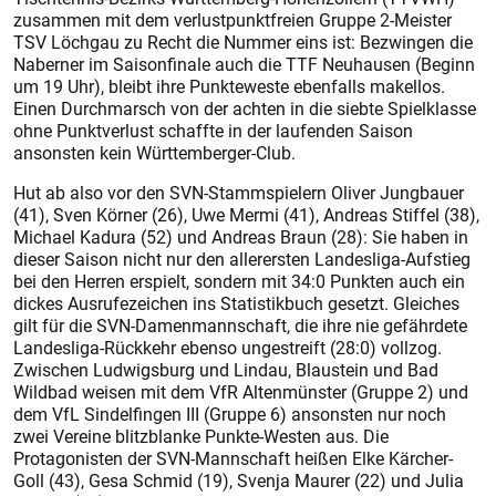
zusammen mit dem verlustpunktfreien Gruppe 2-Meister
TSV Löchgau zu Recht die Nummer eins ist: Bezwingen die
Naberner im Saisonfinale auch die TTF Neuhausen (Beginn
um 19 Uhr), bleibt ihre Punkteweste ebenfalls makellos.
Einen Durchmarsch von der achten in die siebte Spielklasse
ohne Punktverlust schaffte in der laufenden Saison
ansonsten kein Württemberger-Club.
Hut ab also vor den SVN-Stammspielern Oliver Jungbauer
(41), Sven Körner (26), Uwe Mermi (41), Andreas Stiffel (38),
Michael Kadura (52) und Andreas Braun (28): Sie haben in
dieser Saison nicht nur den allerersten Landesliga-Aufstieg
bei den Herren erspielt, sondern mit 34:0 Punkten auch ein
dickes Ausrufezeichen ins Statistikbuch gesetzt. Gleiches
gilt für die SVN-Damenmannschaft, die ihre nie gefährdete
Landesliga-Rückkehr ebenso ungestreift (28:0) vollzog.
Zwischen Ludwigsburg und Lindau, Blaustein und Bad
Wildbad weisen mit dem VfR Altenmünster (Gruppe 2) und
dem VfL Sindelfingen III (Gruppe 6) ansonsten nur noch
zwei Vereine blitzblanke Punkte-Westen aus. Die
Protagonisten der SVN-Mannschaft heißen Elke Kärcher-
Goll (43), Gesa Schmid (19), Svenja Maurer (22) und Julia