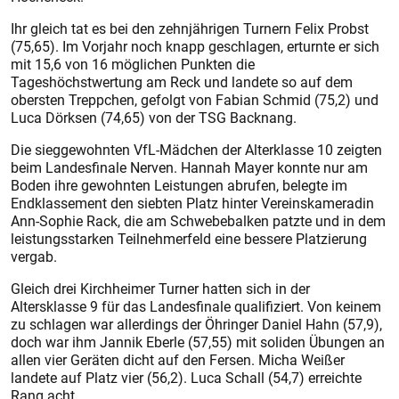
Ihr gleich tat es bei den zehnjährigen Turnern Felix Probst
(75,65). Im Vorjahr noch knapp geschlagen, erturnte er sich
mit 15,6 von 16 möglichen Punkten die
Tageshöchstwertung am Reck und landete so auf dem
obersten Treppchen, gefolgt von Fabian Schmid (75,2) und
Luca Dörksen (74,65) von der TSG Backnang.
Die sieggewohnten VfL-Mädchen der Alterklasse 10 zeigten
beim Landesfinale Nerven. Hannah Mayer konnte nur am
Boden ihre gewohnten Leistungen abrufen, belegte im
Endklassement den siebten Platz hinter Vereinskameradin
Ann-Sophie Rack, die am Schwebebalken patzte und in dem
leistungsstarken Teilnehmerfeld eine bessere Platzierung
vergab.
Gleich drei Kirchheimer Turner hatten sich in der
Altersklasse 9 für das Landesfinale qualifiziert. Von keinem
zu schlagen war allerdings der Öhringer Daniel Hahn (57,9),
doch war ihm Jannik Eberle (57,55) mit soliden Übungen an
allen vier Geräten dicht auf den Fersen. Micha Weißer
landete auf Platz vier (56,2). Luca Schall (54,7) erreichte
Rang acht.