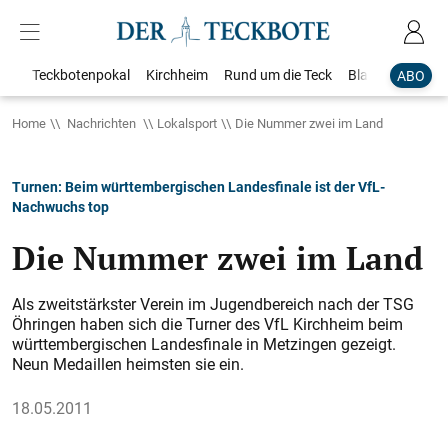
Teckbotenpokal
Kirchheim
Rund um die Teck
Blaulicht
Loka
ABO
Home
Nachrichten
Lokalsport
Die Nummer zwei im Land
Turnen: Beim württembergischen Landesfinale ist der VfL-
Nachwuchs top
Die Nummer zwei im Land
Als zweitstärkster Verein im Jugendbereich nach der TSG
Öhringen haben sich die Turner des VfL Kirchheim beim
würt­tembergischen Landesfinale in Metzingen gezeigt.
Neun Medaillen heimsten sie ein.
18.05.2011