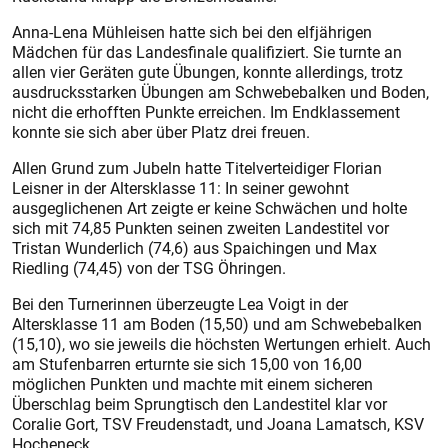
Anna-Lena Mühleisen hatte sich bei den elfjährigen
Mädchen für das Landesfinale qualifiziert. Sie turnte an
allen vier Geräten gute Übungen, konnte allerdings, trotz
ausdrucksstarken Übungen am Schwebebalken und Boden,
nicht die erhofften Punkte erreichen. Im Endklassement
konnte sie sich aber über Platz drei freuen.
Allen Grund zum Jubeln hatte Titelverteidiger Florian
Leisner in der Altersklasse 11: In seiner gewohnt
ausgeglichenen Art zeigte er keine Schwächen und holte
sich mit 74,85 Punkten seinen zweiten Landestitel vor
Tristan Wunderlich (74,6) aus Spaichingen und Max
Riedling (74,45) von der TSG Öhringen.
Bei den Turnerinnen überzeugte Lea Voigt in der
Altersklasse 11 am Boden (15,50) und am Schwebebalken
(15,10), wo sie jeweils die höchs­ten Wertungen erhielt. Auch
am Stufenbarren erturnte sie sich 15,00 von 16,00
möglichen Punkten und machte mit einem sicheren
Überschlag beim Sprungtisch den Landes­titel klar vor
Coralie Gort, TSV Freudenstadt, und Joana Lamatsch, KSV
Hocheneck.