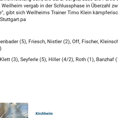
 Weilheim vergab in der Schlussphase in Überzahl zw
e“, gibt sich Weilheims Trainer Timo Klein kämpferisc
tuttgart.pa
bader (5), Friesch, Nistler (2), Off, Fischer, Kleinsc
)
lett (3), Seyferle (5), Hiller (4/2), Roth (1), Banzhaf (1
Kirchheim