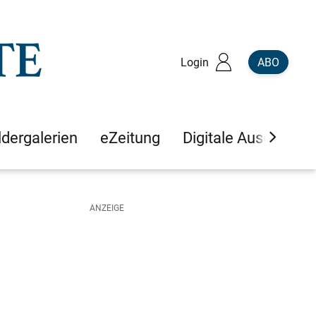
Login
ABO
ldergalerien
eZeitung
Digitale Ausgaben