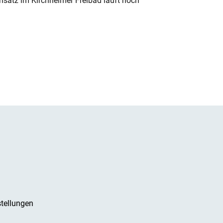
nsatz im Kirchheimer Freibad läuft noch
tellungen