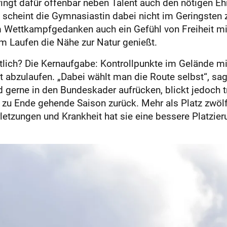
ngt dafür offenbar neben Talent auch den nötigen Ehr
, scheint die Gymnasiastin dabei nicht im Geringsten 
m Wettkampfgedanken auch ein Gefühl von Freiheit mit
 Laufen die Nähe zur Natur genießt.
ntlich? Die Kernaufgabe: Kontrollpunkte im Gelände 
it abzulaufen. „Dabei wählt man die Route selbst“, sa
 gerne in den Bundeskader aufrücken, blickt jedoch t
e zu Ende gehende Saison zurück. Mehr als Platz zwölf
letzungen und Krankheit hat sie eine bessere Platzier