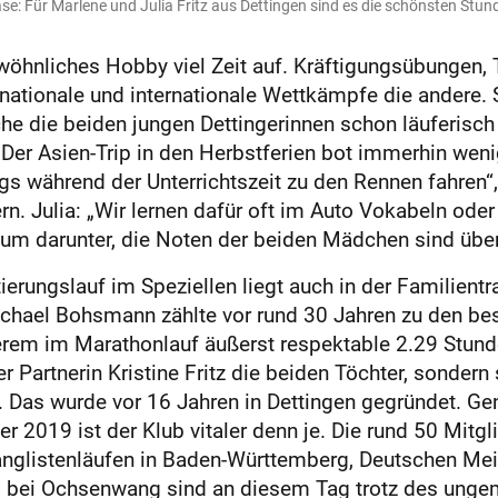
e: Für Marlene und Julia Fritz aus Dettingen sind es die schönsten Stun
ewöhnliches Hobby viel Zeit auf. Kräftigungsübungen
nationale und internationale Wettkämpfe die andere. Sc
he die beiden jungen Dettingerinnen schon läuferisch
. Der Asien-Trip in den Herbstferien bot immerhin weni
s während der Unterrichtszeit zu den Rennen fah­ren“, 
rn. Julia: „Wir lernen dafür oft im Auto Vokabeln od
aum darunter, die Noten der beiden Mädchen sind über
erungslauf im Speziellen liegt auch in der Familientra
hael Bohsmann zählte vor rund 30 Jahren zu den bes
derem im Marathonlauf äußerst respektable 2.29 Stund
 Partnerin Kristine Fritz die beiden Töchter, sondern
. Das wurde vor 16 Jahren in Dettingen gegründet. 
2019 ist der Klub vitaler denn je. Die rund 50 Mitgl
glistenläufen in Baden-Württemberg, Deutschen Meis
ng bei Ochsenwang sind an diesem Tag trotz des unge