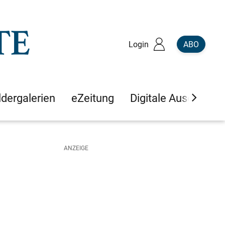
Login
ABO
ldergalerien
eZeitung
Digitale Ausgaben