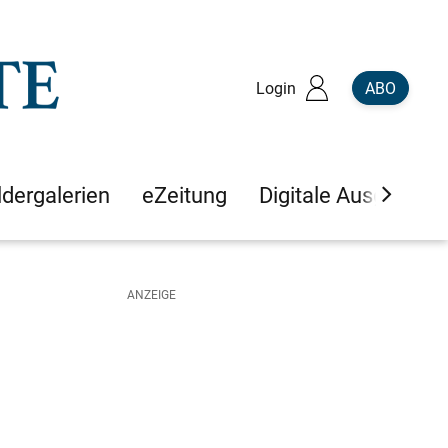
Login
ABO
ldergalerien
eZeitung
Digitale Ausgaben