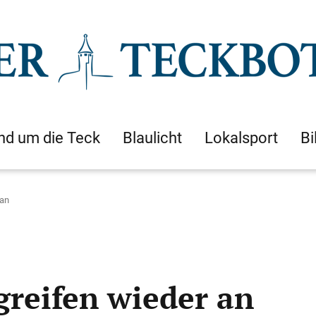
nd um die Teck
Blaulicht
Lokalsport
Bi
 an
reifen wieder an