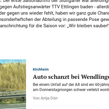
Der erste Saisonauftritt der Stuttgarter war allerding
gen Aufstiegsanwärter TTV Ettlingen baden - allerd
r gegen uns wieder fehlt, haben wir ganz gute Chan
sonderheftchen der Abteilung in passende Pose geworf
arschrichtung für die Saison vor: „Wir bleiben sauber!
Kirchheim
Auto schanzt bei Wendlinge
Bei einem Unfall auf der A 8 sind ein 60-jähr
am Donnerstagmorgen schwer verletzt word
Antje Dörr