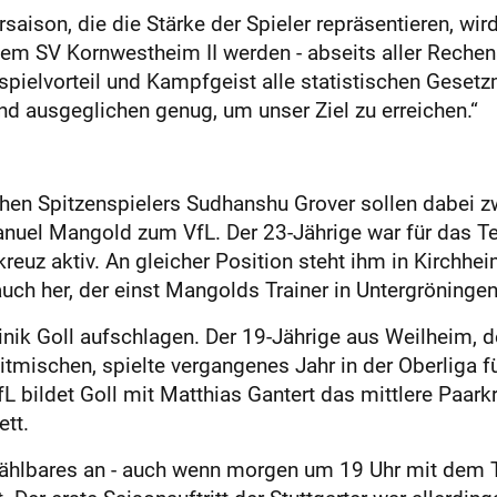
aison, die die Stärke der Spieler repräsentieren, wir
em SV Kornwestheim II werden - abseits aller Rechens
pielvorteil und Kampfgeist alle statistischen Geset
d ausgeglichen genug, um unser Ziel zu erreichen.“
hen Spitzenspielers Sudhanshu Grover sollen dabei z
anuel Mangold zum VfL. Der 23-Jährige war für das 
kreuz aktiv. An gleicher Position steht ihm in Kirchh
auch her, der einst Mangolds Trainer in Untergröningen
nik Goll aufschlagen. Der 19-Jährige aus Weilheim, d
mitmischen, spielte vergangenes Jahr in der Oberliga
fL bildet Goll mit Matthias Gantert das mittlere Paar
tt.
l Zählbares an - auch wenn morgen um 19 Uhr mit dem 