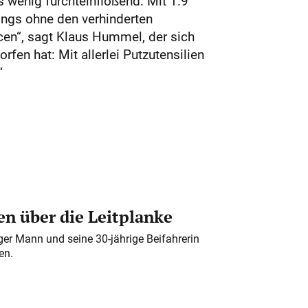
s wenig furchteinflößend: Mit 1:9
ings ohne den verhinderten
cen“, sagt Klaus Hummel, der sich
en hat: Mit allerlei Putzutensilien
“
n über die Leitplanke
iger Mann und seine 30-jährige Beifahrerin
en.