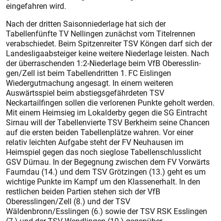
eingefahren wird.
Nach der dritten Saisonniederlage hat sich der
Tabellenfünfte TV Nellingen zunächst vom Titelrennen
verabschiedet. Beim Spitzenreiter TSV Köngen darf sich der
Landesligaabsteiger keine weitere Niederlage leisten. Nach
der überraschenden 1:2-Niederlage beim VfB Oberess­lin­
gen/Zell ist beim Tabellendritten ­1. FC Eislingen
Wiedergutmachung angesagt. In einem weiteren
Auswärtsspiel beim abstiegsgefährdeten TSV
Neckartailfingen sollen die verlorenen Punkte geholt werden.
Mit einem Heimsieg im Lokalderby gegen die SG Eintracht
Sirnau will der Tabellenvierte TSV Berkheim seine Chancen
auf die ersten beiden Tabellenplätze wahren. Vor einer
relativ leichten Aufgabe steht der FV Neuhausen im
Heimspiel gegen das noch sieglose Tabellenschlusslicht
GSV Dürnau. In der Begegnung zwischen dem FV Vorwärts
Faurndau (14.) und dem TSV Grötzingen (13.) geht es um
wichtige Punkte im Kampf um den Klassenerhalt. In den
restlichen beiden Partien stehen sich der VfB
Oberesslingen/Zell (8.) und der TSV
Wäldenbronn/Esslingen (6.) sowie der TSV RSK Esslingen