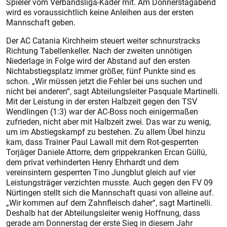
Spieler vom Verbandsliga-Kader mit. Am Donnerstagabend
wird es voraussichtlich keine Anleihen aus der ersten
Mannschaft geben.
Der AC Catania Kirchheim steuert weiter schnurstracks
Richtung Tabellenkeller. Nach der zweiten unnötigen
Niederlage in Folge wird der Abstand auf den ersten
Nichtabstiegsplatz immer größer, fünf Punkte sind es
schon. „Wir müssen jetzt die Fehler bei uns suchen und
nicht bei anderen“, sagt Abteilungsleiter Pasquale Martinelli.
Mit der Leistung in der ersten Halbzeit gegen den TSV
Wendlingen (1:3) war der AC-Boss noch einigermaßen
zufrieden, nicht aber mit Halbzeit zwei. Das war zu wenig,
um im Abstiegskampf zu bestehen. Zu allem Übel hinzu
kam, dass Trainer Paul Lawall mit dem Rot-gesperrten
Torjäger Daniele Attorre, dem grippekranken Ercan Güllü,
dem privat verhinderten Henry Ehrhardt und dem
vereinsintern gesperrten Tino Jungblut gleich auf vier
Leistungsträger verzichten musste. Auch gegen den FV 09
Nürtingen stellt sich die Mannschaft quasi von alleine auf.
„Wir kommen auf dem Zahnfleisch daher“, sagt Martinelli.
Deshalb hat der Abteilungsleiter wenig Hoffnung, dass
gerade am Donnerstag der erste Sieg in diesem Jahr