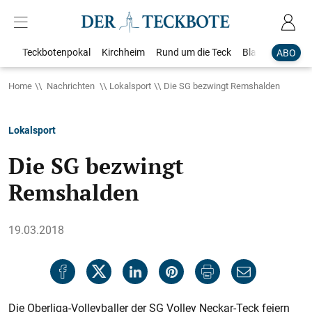
Teckbotenpokal
Kirchheim
Rund um die Teck
Blaulicht
Loka
ABO
Home
Nachrichten
Lokalsport
Die SG bezwingt Remshalden
Lokalsport
Die SG bezwingt
Remshalden
19.03.2018
Die Oberliga-Volleyballer der SG Volley Neckar-Teck feiern