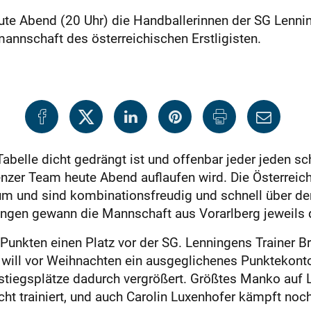
ute Abend (20 Uhr) die Handballerinnen der SG Lennin
nnschaft des österreichischen Erstligisten.
Tabelle dicht gedrängt ist und offenbar jeder jeden s
zer Team heute Abend auflaufen wird. Die Österreich
um und sind kombinationsfreudig und schnell über den 
ngen gewann die Mannschaft aus Vorarlberg jeweils d
9 Punkten einen Platz vor der SG. Lenningens Trainer B
will vor Weihnachten ein ausgeglichenes Punktekont
bstiegsplätze dadurch vergrößert. Größtes Manko auf 
cht trainiert, und auch Carolin Luxenhofer kämpft noc