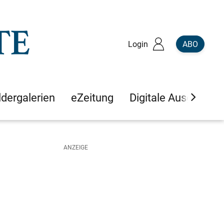
Login
ABO
ldergalerien
eZeitung
Digitale Ausgaben