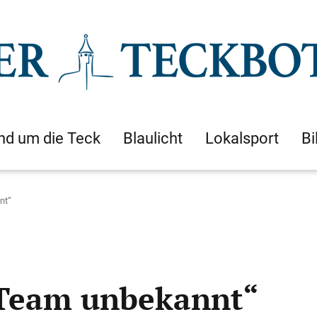
nd um die Teck
Blaulicht
Lokalsport
Bi
nt“
Team unbekannt“