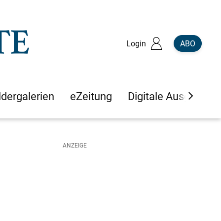
Login
ABO
ldergalerien
eZeitung
Digitale Ausgaben