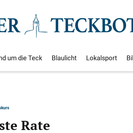
nd um die Teck
Blaulicht
Lokalsport
Bi
skurs
rste Rate