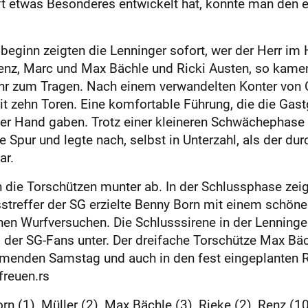
t etwas Besonderes entwickelt hat, konnte man den 
eginn zeigten die Lenninger sofort, wer der Herr im 
enz, Marc und Max Bächle und Ricki Austen, so kamen
r zum Tragen. Nach einem verwandelten Konter von C
it zehn Toren. Eine komfortable Führung, die die Ga
der Hand gaben. Trotz einer kleineren Schwächephase 
 Spur und legte nach, selbst in Unterzahl, als der d
ar.
h die Torschützen munter ab. In der Schlussphase ze
usstreffer der SG erzielte Benny Born mit einem schö
en Wurfversuchen. Die Schlusssirene in der Lenninger
der SG-Fans unter. Der dreifache Torschütze Max Bäch
enden Samstag und auch in den fest eingeplanten R
freuen.rs
rn (1), Müller (2), Max Bächle (3), Rieke (2), Renz (1