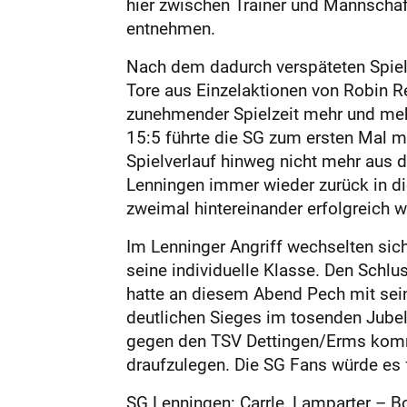
hier zwischen Trainer und Mannschaf
entnehmen.
Nach dem dadurch verspäteten Spielb
Tore aus Einzelaktionen von Robin R
zunehmender Spielzeit mehr und meh
15:5 führte die SG zum ersten Mal m
Spielverlauf hinweg nicht mehr aus 
Lenningen immer wieder zurück in die
zweimal hintereinander erfolgreich w
Im Lenninger Angriff wechselten sic
seine individuelle Klasse. Den Schl
hatte an diesem Abend Pech mit sein
deutlichen Sieges im tosenden Jubel 
gegen den TSV Dettingen/Erms komm
draufzulegen. Die SG Fans würde es 
SG Lenningen: Carrle, Lamparter – Bo