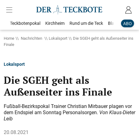
Teckbotenpokal
Kirchheim
Rund um die Teck
Blaulicht
Loka
ABO
Home
Nachrichten
Lokalsport
Die SGEH geht als Außenseiter ins
Finale
Lokalsport
Die SGEH geht als
Außenseiter ins Finale
Fußball-Bezirkspokal Trainer Christian Mirbauer plagen vor
dem Endspiel am Sonntag Personalsorgen.
Von Klaus-Dieter
Leib
20.08.2021