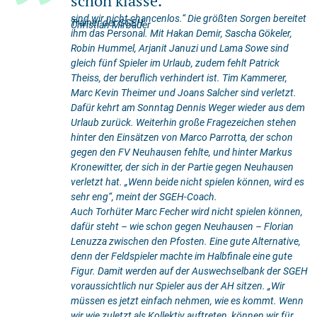
schon klasse.
sind wir nicht chancenlos.“ Die größten Sorgen bereitet
Trainer der SGEH
Christian Mirbauer
ihm das Personal. Mit Hakan Demir, Sascha Gökeler,
Robin Hummel, Arjanit Januzi und Lama Sowe sind
gleich fünf Spieler im Urlaub, zudem fehlt Patrick
Theiss, der beruflich verhindert ist. Tim Kammerer,
Marc Kevin Theimer und Joans Salcher sind verletzt.
Dafür kehrt am Sonntag Dennis Weger wieder aus dem
Urlaub zurück. Weiterhin große Fragezeichen stehen
hinter den Einsätzen von Marco Parrotta, der schon
gegen den FV Neuhausen fehlte, und hinter Markus
Kronewitter, der sich in der Partie gegen Neuhausen
verletzt hat. „Wenn beide nicht spielen können, wird es
sehr eng“, meint der SGEH-Coach.
Auch Torhüter Marc Fecher wird nicht spielen können,
dafür steht – wie schon gegen Neuhausen – Florian
Lenuzza zwischen den Pfosten. Eine gute Alternative,
denn der Feldspieler machte im Halbfinale eine gute
Figur. Damit werden auf der Auswechselbank der SGEH
voraussichtlich nur Spieler aus der AH sitzen. „Wir
müssen es jetzt einfach nehmen, wie es kommt. Wenn
wir wie zuletzt als Kollektiv auftreten, können wir für