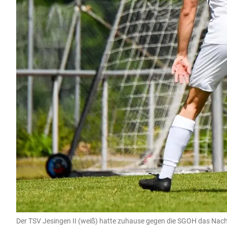
Der TSV Jesingen II (weiß) hatte zuhause gegen die SGOH das Nac