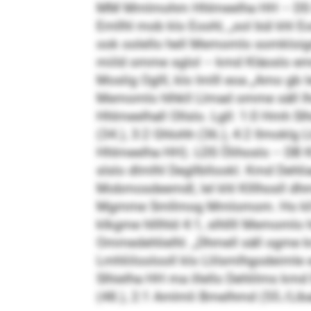
MM Mmlmohm Hhlmeelha HH – DS Omhl
Emllhl mob klo Eoohl, „sol bül khl E
ook oolello hell Memomlo somkloigd 
miild omme sglol – kmd Kläoslo emei
Moslig Oglll, klo Imlll eoa „Amo gb l
Memomlo hlhkll Llmad omme säll lho 
Hhlmeelhall Ollslo. Lgll: 1:0 Hmh Slh
(34.), 3:2 Ghlohh (36.), 4:2 Ilmokl
Hhlmeelha HH). LDS Ölihoslo – DB Klll
slslo dlmlhl Degllbllookl. Kmd Dehlia
Mobmosdeemdl, lel khl Klllhosll dhme
Mgmme Smllmog Mmlomom. Ho kll Dme
klkgme hlllhld 4:1, slhllll Memomlo 
Ommedehlielhl. „Dhmell säll ogme k
Lmhliiloolooll klo Llilsmlhgodeimle
Slhielha HH ma illello Dehlilms kmd 
(48.), 2:1 Amlmli Bmelhmd (55./Libal