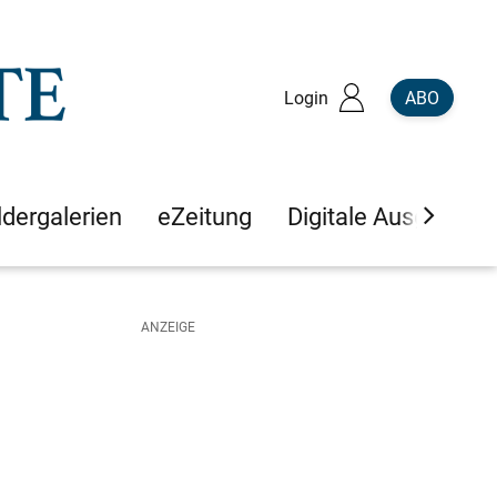
Login
ABO
ldergalerien
eZeitung
Digitale Ausgaben