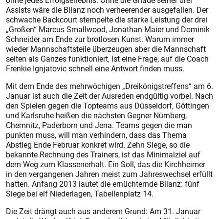
ohne jedes Erfolgserlebnis. Ohne die Gnade seiner drei
Assists wäre die Bilanz noch verheerender ausgefallen. Der
schwache Backcourt stempelte die starke Leistung der drei
„Großen“ Marcus Smallwood, Jonathan Maier und Dominik
Schneider am Ende zur brotlosen Kunst. Warum immer
wieder Mannschaftsteile überzeugen aber die Mannschaft
selten als Ganzes funktioniert, ist eine Frage, auf die Coach
Frenkie Ignjatovic schnell eine Antwort finden muss.
Mit dem Ende des mehrwöchigen „Dreikönigstreffens“ am 6.
Januar ist auch die Zeit der Ausreden endgültig vorbei. Nach
den Spielen gegen die Topteams aus Düsseldorf, Göttingen
und Karlsruhe heißen die nächsten Gegner Nürnberg,
Chemnitz, Paderborn und Jena. Teams gegen die man
punkten muss, will man verhindern, dass das Thema
Abstieg Ende Februar konkret wird. Zehn Siege, so die
bekannte Rechnung des Trainers, ist das Minimalziel auf
dem Weg zum Klassenerhalt. Ein Soll, das die Kirchheimer
in den vergangenen Jahren meist zum Jahreswechsel erfüllt
hatten. Anfang 2013 lautet die ernüchternde Bilanz: fünf
Siege bei elf Niederlagen, Tabellenplatz 14.
Die Zeit drängt auch aus anderem Grund: Am 31. Januar