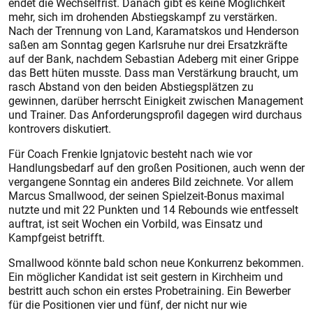
endet die Wechselfrist. Danach gibt es keine Möglichkeit
mehr, sich im drohenden Abstiegskampf zu verstärken.
Nach der Trennung von Land, Karamatskos und Henderson
saßen am Sonntag gegen Karlsruhe nur drei Ersatzkräfte
auf der Bank, nachdem Sebastian Adeberg mit einer Grippe
das Bett hüten musste. Dass man Verstärkung braucht, um
rasch Abstand von den beiden Abstiegsplätzen zu
gewinnen, darüber herrscht Einigkeit zwischen Management
und Trainer. Das Anforderungsprofil dagegen wird durchaus
kontrovers diskutiert.
Für Coach Frenkie Ignjatovic besteht nach wie vor
Handlungsbedarf auf den großen Positionen, auch wenn der
vergangene Sonntag ein anderes Bild zeichnete. Vor allem
Marcus Smallwood, der seinen Spielzeit-Bonus maximal
nutzte und mit 22 Punkten und 14 Rebounds wie entfesselt
auftrat, ist seit Wochen ein Vorbild, was Einsatz und
Kampfgeist betrifft.
Smallwood könnte bald schon neue Konkurrenz bekommen.
Ein möglicher Kandidat ist seit gestern in Kirchheim und
bestritt auch schon ein erstes Probetraining. Ein Bewerber
für die Positionen vier und fünf, der nicht nur wie