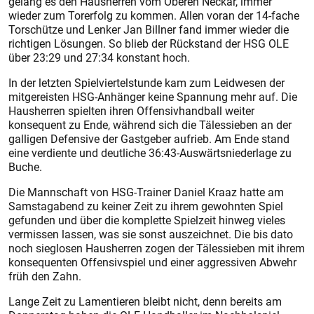
gelang es den Hausherren vom Oberen Neckar, immer
wieder zum Torerfolg zu kommen. Allen voran der 14-fache
Torschütze und Lenker Jan Billner fand immer wieder die
richtigen Lösungen. So blieb der Rückstand der HSG OLE
über 23:29 und 27:34 konstant hoch.
In der letzten Spielviertelstunde kam zum Leidwesen der
mitgereisten HSG-Anhänger keine Spannung mehr auf. Die
Hausherren spielten ihren Offensivhandball weiter
konsequent zu Ende, während sich die Tälessieben an der
galligen Defensive der Gastgeber aufrieb. Am Ende stand
eine verdiente und deutliche 36:43-Auswärtsniederlage zu
Buche.
Die Mannschaft von HSG-Trainer Daniel Kraaz hatte am
Samstagabend zu keiner Zeit zu ihrem gewohnten Spiel
gefunden und über die komplette Spielzeit hinweg vieles
vermissen lassen, was sie sonst auszeichnet. Die bis dato
noch sieglosen Hausherren zogen der Tälessieben mit ihrem
konsequenten Offensivspiel und einer aggressiven Abwehr
früh den Zahn.
Lange Zeit zu Lamentieren bleibt nicht, denn bereits am