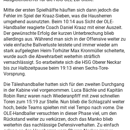
Mitte der ersten Spielhälfte häuften sich dann jedoch die
Fehler im Spiel der Kraaz-Sieben, was die Hausherren
umgehend ausnutzten. Beim 10:14 aus Sicht der OLE-
Handballer reagierte Coach Daniel Kraaz mit einer Auszeit.
Der gewünschte Erfolg der kurzen Unterbrechung blieb
allerdings aus. Während man sich in der Offensive weiter zu
viele einfache Ballverluste leistete und immer wieder am
stark aufgelegten Heim-Torhüter Max Kronmüller scheiterte,
wurde auch die Abwehrarbeit weiterhin sträflich
vernachlässigt. So erarbeitete sich die HSG Oberer Neckar
bis zur Halbzeitpause beim 19:13 einen Sechs-Tore-
Vorsprung.
Die Täleshandballer hatten sich für den zweiten Durchgang
in der Kabine viel vorgenommen. Luca Bächle und Kapitän
Robin Renz waren nach Wiederanpfiff mit zwei schnellen
Toren zum 15:19 zur Stelle. Nun blieb die Schlagzahl weiter
hoch, beide Teams spielten mit viel Tempo nach vorne. Die
OLE-Handballer versuchten in dieser Phase viel, um den
Rückstand weiter zu verkürzen, doch das Manko blieb
weiterhin das nachlässige Defensivverhalten. Zu einfach