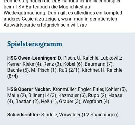
Donnerstag haben die OLE-Handballer im Nachholspiel
beim TSV Bartenbach die Möglichkeit auf
Wiedergutmachung. Dann gilt es allerdings ein komplett
anderes Gesicht zu zeigen, wenn man in der nächsten
Auswärtspartie erfolgreich sein will.
ras
Spielstenogramm
HSG Owen-Lenningen:
D. Pisch, U. Raichle, Lubkowitz,
Kerner, Rieke (4), Renz (3), Köbel (6), Baumann (7),
Bächle (5), M. Pisch (1), Ruß (2/1), Kirchner, H. Raichle
(8/4)
HSG Oberer Neckar:
Kronmüller, Engler, Eitler, Köhler (5),
Maile (2), Billner (14/3), Kazmaier (6), Rupp (2), Haase
(4), Bastian (2), Heß (1), Grauer (3), Wegfahrt (4)
Schiedsrichter:
Sindele, Vorwalder (TV Spaichingen)