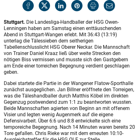
Stuttgart.
Die Landesliga-Handballer der HSG Owen-
Lenningen haben am Samstag einen enttäuschenden
Abend in Stuttgart-Wangen erlebt. Mit 36:43 (13:19)
unterlag die Tälessieben dem seitherigen
Tabellenschlusslicht HSG Oberer Neckar. Die Mannschaft
von Trainer Daniel Kraaz ließ über weite Strecken den
nötigen Biss vermissen und musste sich den Gastgebern
am Ende einer torreichen Begegnung verdient geschlagen
geben.
Dabei startete die Partie in der Wangener Flatow-Sporthalle
zunächst ausgeglichen. Jan Billner eröffnete den Torreigen,
was die Täleshandballer durch Matthis Köbel im direkten
Gegenzug postwendend zum 1:1 zu beantworten wussten.
Beide Mannschaften agierten von Beginn an mit offenem
Visier und legten wenig Augenmerk auf die eigene
Defensivarbeit. Über 6:6 und 8:8 entwickelte sich eine
temporeiche Begegnung. Nach 14 Minuten waren bereits 20
Tore gefallen. Chris Rieke war mit dem erneuten 10:10-
Ausgleichstreffer für die HSG OLE zur Stelle.