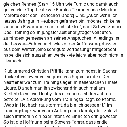
gleichen Rennen (Start 15 Uhr) wie Fumic und damit auch
gegen viele Top-Leute wie Fumics Teamgenosse Maxime
Marotte oder den Tschechen Ondrej Cink. „Auch wenn ich
letztes Jahr gut in Heubach gefahren bin, möchte ich keine
zu hohen Erwartungen an mich stellen“, sagt Schwarzbauer.
Das Training sei in jüngster Zeit eher „träge“ verlaufen,
zumindest gemessen an seinen Ansprüchen. Allerdings ist
der Lexware-Fahrer nach wie vor der Auffassung, dass er
aus dem Winter „eine sehr gute Verfassung“ mitgebracht
habe, die sich auszahlen werde - vielleicht aber noch nicht in
Heubach.
Klubkamerad Christian Pfäffle kann zumindest in Sachen
Rückenbeschwerden ein positives Signal senden. Der
Neuffener war zum Trainingslager im italienischen Finale
Ligure. Da sah man ihn zwischendrin auch mal am
Kletterfelsen - ein Hobby, das er schon seit drei Jahren
betreibt. „Als Ablenkung vom Trainingsalltag“, so Pfäffle.
„Was in Heubach rauskommt, da bin ich gespannt.“ Im
Trainingslager war er am Anfang noch krank, aber zuletzt
seien immerhin ein paar intensive Einheiten drin gewesen.
So ist die Hoffnung beim Stevens-Fahrer, dass er die