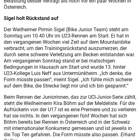
Belastung besser verträgt als noch vor ein paar Wochen in
Österreich.
Sigel holt Rückstand auf
Der Weilheimer Pirmin Sigel (Bike Junior Team) steht am
Sonntag um 10.40 Uhr im U23-Rennen am Start. Er hat in
den vergangenen Wochen viel Zeit auf dem Mountainbike
verbracht, um den Trainingsrückstand auszumerzen, der
durch seine schwere Verletzung am Becken entstanden war.
Am vergangenen Sonntag stand er bei matschigen
Bedingungen in Hausach am Start und wurde 13. hinter
U23-Kollege Luis Neff aus Untermünkheim. „Ich denke, die
Form müsste passen“, meint Sigel. „Ich fühle mich sicherer
auf dem Bike, die Strecke liegt mir und ich bin gespannt.“
Beim Rennen der Juniorinnen, das zur UCI-Junior-Serie zählt,
steht die Weilheimerin Kira Böhm auf der Meldeliste. Für die
Aufrückerin von der U17 ist es eine Premiere und zu verlieren
hat sie nichts. In den vergangenen fünf Wochen hat sich
Böhm bereits bei Rennen in Österreich und in der Schweiz
mit internationaler Konkurrenz gemessen und ist jeweils in
die Top Ten gefahren. Die Form müsste also passen.
Erhard