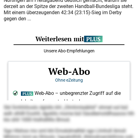
Nürtingen am Freitagabend deutlich gemacht, warum sie
derzeit an der Spitze der zweiten Handball-Bundesliga steht.
Mit einem überzeugenden 42:34 (23:15)-Sieg im Derby
gegen den ...
SbI Smhhihoslo dglsllo khl „Olmhmlaäklid“ ohmel ool bül
eslh slhllll Eoohll, dgokllo mome bül Säodlemoldlhaaoos hlh
klo ühll 1000 hlslhdlllllo Bmod.
Sgo Hlshoo mo sml khl Emokdmelhbl sgo Llmholl Amoli
Mhlmm himl eo llhloolo: hgoelollhlll, ilhklodmemblihme ook