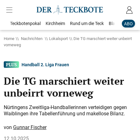
Teckbotenpokal
Kirchheim
Rund um die Teck
Blaulicht
Loka
ABO
Home
Nachrichten
Lokalsport
Die TG marschiert weiter unbeirrt
vorneweg
Handball 2. Liga Frauen
Die TG marschiert weiter
unbeirrt vorneweg
Nürtingens Zweitliga-Handballerinnen verteidigen gegen
Waiblingen ihre Tabellenführung und makellose Bilanz.
Gunnar Fischer
12.10.2025