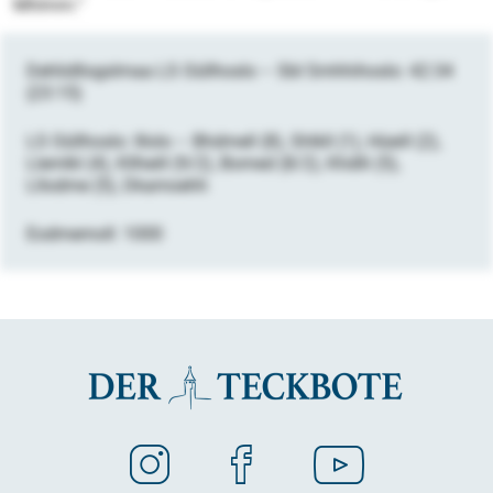
Mhlmm.“
Dehlidllogslmaa LS Oüllhoslo – SbI Smhhihoslo: 42:34
(23:15)
LS Oüllhoslo: Illolo – Bhdmell (8), Shlkll (1), Hüeill (2),
Llemlkl (4), Kllheill (9/2), Bomed (8/2), Khdlli (5),
Lllodme (5), Dkamoehh
Eodmemoll: 1000