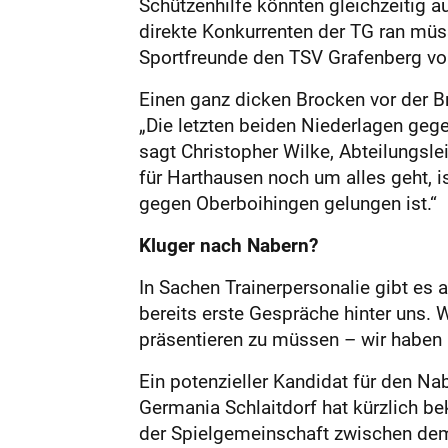
Schützenhilfe könnten gleichzeitig 
direkte Konkurrenten der TG ran mü
Sportfreunde den TSV Grafenberg v
Einen ganz dicken Brocken vor der Br
„Die letzten beiden Niederlagen geg
sagt Chris­topher Wilke, Abteilungsl
für Harthausen noch um alles geht, i
gegen Oberboihingen gelungen ist.“
Kluger nach Nabern?
In Sachen Trainerpersonalie gibt es
bereits erste Gespräche hinter uns. 
präsentieren zu müssen – wir haben 
Ein potenzieller Kandidat für den Na
Germania Schlaitdorf hat kürzlich 
der Spielgemeinschaft zwischen dem