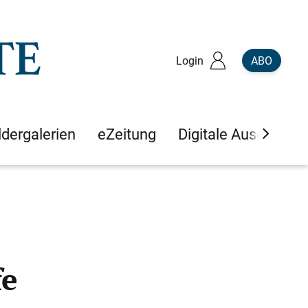
Login
ABO
ldergalerien
eZeitung
Digitale Ausgaben
fe