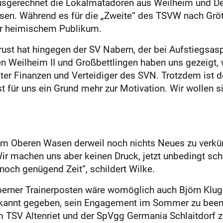
ausgerechnet die Lokalmatadoren aus Weilheim und Det
ssen. Während es für die „Zweite“ des TSVW nach Grö
or heimischem Publikum.
ust hat hingegen der SV Nabern, der bei Aufstiegsasp
en Weilheim II und Großbettlingen haben uns gezeigt,
eiter Finanzen und Verteidiger des SVN. Trotzdem ist d
st für uns ein Grund mehr zur Motivation. Wir wollen 
 am Oberen Wasen derweil noch nichts Neues zu verkün
Wir machen uns aber keinen Druck, jetzt unbedingt sch
noch genügend Zeit“, schildert Wilke.
berner Trainerposten wäre womöglich auch Björn Kluge
bekannt gegeben, sein Engagement im Sommer zu beend
 TSV Altenriet und der SpVgg Germania Schlaitdorf 