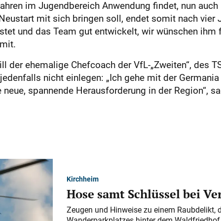
Jahren im Jugendbereich Anwendung findet, nun auch a
eustart mit sich bringen soll, endet somit nach vier 
istet und das Team gut entwickelt, wir wünschen ihm f
mit.
ll der ehemalige Chefcoach der VfL-„Zweiten“, des 
denfalls nicht einlegen: „Ich gehe mit der Germania h
e neue, spannende Herausforderung in der Region“, sa
Kirchheim
Hose samt Schlüssel bei V
Zeugen und Hinweise zu einem Raubdelikt, 
Wanderparkplatzes hinter dem Waldfriedhof a