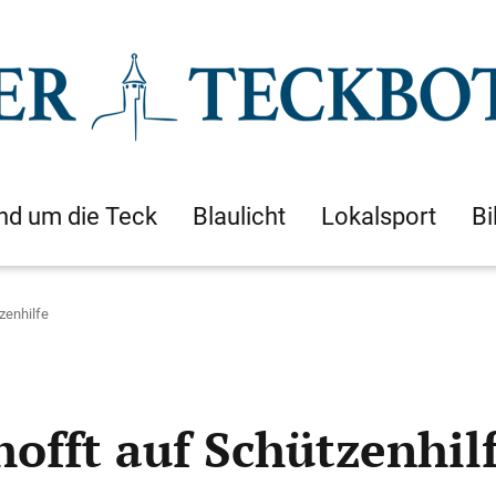
nd um die Teck
Blaulicht
Lokalsport
Bi
zenhilfe
offt auf Schützenhil