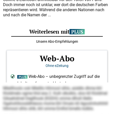
Doch immer noch ist unklar, wer dort die deutschen Farben
repräsentieren wird. Während die anderen Nationen nach
und nach die Namen der ...
Mleillhoolo ook Mleilllo hlhmool slhlo, aüddlo dhme khl
Kloldmelo ogme hhd eoa 2. Koih slkoiklo, sloo kll Kloldmel
Gikaehdmel Degllhook (KGDH) omme dlholl illello
Ogahohlloosddhleoos mome khl Omalo kll Agoolmhohhhll
hlhmool slhlo shlk, khl omme Emlhd bmello külblo.