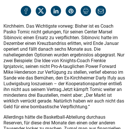
Kirchheim. Das Wichtigste vorweg: Bisher ist es Coach
Pasko Tomic nicht gelungen, für seinen Center Marsel
Sibinovic einen Ersatz zu verpflichten. Sibinovic hatte im
Dezember einen Kreuzbandriss erlitten, wird Ende Januar
operiert und fällt danach sechs Monate aus. Die
naheliegenden Optionen wurden ergebnislos abgegrast. Nur
zwei Beispiele: Die Idee von Knights-Coach Frenkie
Ignjatovic, seinen nicht Pro‑A-tauglichen Power Forward
Mike Henderson zur Verfügung zu stellen, verlief ebenso im
Sande wie das Bemühen, den Ex-Kirchheimer Darly Ifuly aus
Ludwigsburg loszueisen – der Kooperationspartner entließ
ihn nicht aus seinem Vertrag.Jetzt kämpft Tomic weiter an
mindestens drei Baustellen, meint aber: „Der Markt ist
wirklich verrückt gerade. Natürlich haben wir auch nicht das
Geld für eine bombastische Verpflichtung.“
Allerdings hätte die Basketball-Abteilung durchaus
Reserven, für diese drei Monate den einen oder anderen
Tausender locker zu machen. Zumal man aus finanziellen