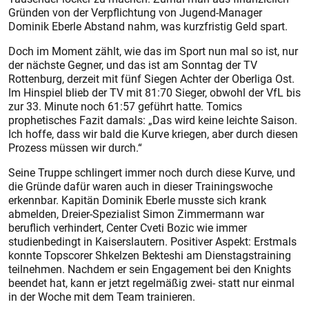
Gründen von der Verpflichtung von Jugend-Manager
Dominik Eberle Abstand nahm, was kurzfristig Geld spart.
Doch im Moment zählt, wie das im Sport nun mal so ist, nur
der nächste Gegner, und das ist am Sonntag der TV
Rottenburg, derzeit mit fünf Siegen Achter der Oberliga Ost.
Im Hinspiel blieb der TV mit 81:70 Sieger, obwohl der VfL bis
zur 33. Minute noch 61:57 geführt hatte. Tomics
prophetisches Fazit damals: „Das wird keine leichte Saison.
Ich hoffe, dass wir bald die Kurve kriegen, aber durch diesen
Prozess müssen wir durch.“
Seine Truppe schlingert immer noch durch diese Kurve, und
die Gründe dafür waren auch in dieser Trainingswoche
erkennbar. Kapitän Dominik Eberle musste sich krank
abmelden, Dreier-Spezialist Simon Zimmermann war
beruflich verhindert, Center Cveti Bozic wie immer
studienbedingt in Kaiserslautern. Positiver Aspekt: Erstmals
konnte Topscorer Shkelzen Bekteshi am Dienstagstraining
teilnehmen. Nachdem er sein Engagement bei den Knights
beendet hat, kann er jetzt regelmäßig zwei- statt nur einmal
in der Woche mit dem Team trainieren.