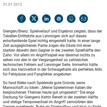
31.01.2012
Giengen/Brenz. Spielverlauf und Ergebnis zeigten, dass der
Tabellen-Drittletzte aus Lenningen sich auf dieses
entscheidende Spiel richtig eingestellt hatte. In einer lange
Zeit ausgeglichenen Partie zogen die Gäste mit einer
starken Abwehr dem Gegner in der zweiten Spielhälfte den
Zahn. Vor allem im Angriffsspiel war diesmal nichts zu
sehen von den in der Vergangenheit so zahlreichen
technischen Fehlern auf Len­ninger Seite. Immerhin hätte
sich das Harzverbot in der Schwagehalle als perfektes Alibi
für Fehlpässe und Fangfehler angeboten.
So fand Rieke nach Spielende gute Gründe, seine
Mannschaft zu loben: „Meine Spielerinnen haben die
besprochenen Themen heute gut umgesetzt.“ Die enge
Deckung für Giengens Katrin Renelt in der zweiten Hälfte
und stetige Tempowechsel im Angriff zermürbten den
Gegner zusehends. Ruhe im Spielaufbau und klug zu Ende