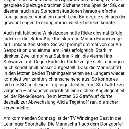
gespielte Spielzüge brachten Sicherheit ins Spiel der SG, der
diesmal auch aus Standardsituationen heraus einfache
Tore gelangen. Vor allem durch Lena Barner, die sich aus der
gewohnt engen Deckung immer wieder befreien konnte.
Auch mit taktische Winkelzügen hatte Rieke diesmal Erfolg,
indem er die etatmäßige Kreisläuferin Miriam Emmenegger
auf Linksaußen stellte. Sie war prompt dreimal von der Au­
ßenposition und einmal am Kreis erfolgreich. Stark im
direkten Zweikampf war Sabrina Klein, die viermal ins
Schwarze traf. Gegen Ende der Partie zeigte sich Lenningen
auch konditionell besser aufgestellt. Dass die Mannschaft
in den letzten beiden Trainingseinheiten seit Langem wieder
komplett war, zahlte sich anscheinend aus. So konnte es
sich die SG an diesem Tag sogar leisten, fünf Strafwürfe zu
vergeben – ansonsten ei­gentlich eine sichere Angelegenheit
bei der Rieke-Sieben. Beim letzten SG-Strafwurf durfte
deshalb zur Abwechslung Alicia Tegethoff ran, die sicher
verwandelte.
Am kommenden Sonntag ist der TV Winzingen Gast in der
Lenninger Sporthalle. Die Mannschaft aus dem Donzdorfer