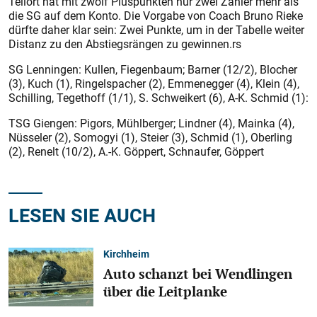
Teilort hat mit zwölf Pluspunkten nur zwei Zähler mehr als
die SG auf dem Konto. Die Vorgabe von Coach Bruno Rieke
dürfte daher klar sein: Zwei Punkte, um in der Tabelle weiter
Distanz zu den Abstiegsrängen zu gewinnen.rs
SG Lenningen: Kullen, Fiegenbaum; Barner (12/2), Blocher
(3), Kuch (1), Ringelspacher (2), Emmenegger (4), Klein (4),
Schilling, Tegethoff (1/1), S. Schweikert (6), A-K. Schmid (1):
TSG Giengen: Pigors, Mühlberger; Lindner (4), Mainka (4),
Nüsseler (2), Somogyi (1), Steier (3), Schmid (1), Oberling
(2), Renelt (10/2), A.-K. Göppert, Schnaufer, Göppert
LESEN SIE AUCH
Kirchheim
Auto schanzt bei Wendlingen
über die Leitplanke