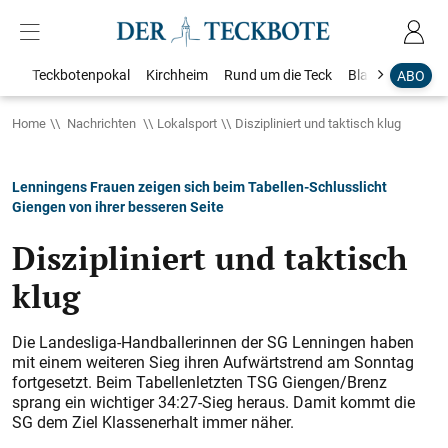
Teckbotenpokal
Kirchheim
Rund um die Teck
Blaulicht
Loka
ABO
Home
Nachrichten
Lokalsport
Diszipliniert und taktisch klug
Lenningens Frauen zeigen sich beim Tabellen-Schlusslicht
Giengen von ihrer besseren Seite
Diszipliniert und taktisch
klug
Die Landesliga-Handballerinnen der SG Lenningen haben
mit einem weiteren Sieg ihren Aufwärtstrend am Sonntag
fortgesetzt. Beim Tabellenletzten TSG Giengen/Brenz
sprang ein wichtiger 34:27-Sieg heraus. Damit kommt die
SG dem Ziel Klassenerhalt immer näher.