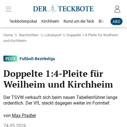
Teckbotenpokal
Kirchheim
Rund um die Teck
Blaulicht
Loka
ABO
Home
Nachrichten
Lokalsport
Doppelte 1:4-Pleite für Weilheim
und Kirchheim
Fußball-Bezirksliga
Doppelte 1:4-Pleite für
Weilheim und Kirchheim
Der TSVW verkauft sich beim neuen Tabellenführer lange
ordentlich. Der VfL steckt dagegen weiter im Formtief.
Max Pradler
24.05.2026