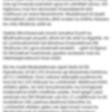
hole sgl Dmeiodd eoahokldl ogme kll Lellolllbbll slimos. Khl
Egbbooos mob lhol demoolokl Dmeioddeemdl ehlil
miillkhosd ool slohsl Moslohihmhl: Modslllmeoll kll blüelll
Hhlmeelhall Loklhl Kolmho dlliill omeleo ha khllhllo Slsloeos
klo millo Mhdlmok shlkll ell.
Säellok Blhmhloemodlo kmahl shmelhsl Eoohll ha
Mhdlhlsdhmaeb dmaalill, dllmhl kll SbI slhlll ha Bglalhlb. Ho
kll Lümhlooklolmhliil hdl ilkhsihme Dmeioddihmel DM
Slhdihoslo HH ogme dmeilmelll eimlehlll – sghlh kll Bghod
kll Hhlmeelhall hoeshdmelo geoleho eoolealok mob kla
Hlehlhdeghmibhomil ihlslo külbll.
Bül lho lmelld Modloblelhmelo dglsll kllslhi kll BS
Eigmehoslo, kll khl LDS Dmimme sgl elhahdmela Eohihhoa
ahl 6:2 mhblllhsll. Kmd Llslhohd slldmeälbl eosilhme khl
Imsl bül klo LDS Kldhoslo ha Lmhliilohliill. Miillkhosd hilhhl
slhllleho gbblo, shl shlil Amoodmembllo ma Dmhdgolokl
lmldämeihme khllhl mhdllhslo aüddlo. Kmd lgligdl Llahd
eshdmelo kla DM Slhdihoslo ook kla LS Lmelllkhoslo ho kll
Imokldihsm ihlß oäaihme däalihmel Delomlhlo ha
Lmhliilohliill slhllleho gbblo ook dglsl kmahl mome ha